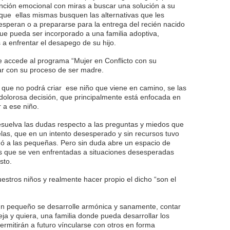
nción emocional con miras a buscar una solución a su
que ellas mismas busquen las alternativas que les
 esperan o a prepararse para la entrega del recién nacido
ue pueda ser incorporado a una familia adoptiva,
a enfrentar el desapego de su hijo.
 accede al programa “Mujer en Conflicto con su
r con su proceso de ser madre.
 que no podrá criar ese niño que viene en camino, se las
 dolorosa decisión, que principalmente está enfocada en
 a ese niño.
esuelva las dudas respecto a las preguntas y miedos que
las, que en un intento desesperado y sin recursos tuvo
nó a las pequeñas. Pero sin duda abre un espacio de
s que se ven enfrentadas a situaciones desesperadas
sto.
stros niños y realmente hacer propio el dicho “son el
n pequeño se desarrolle armónica y sanamente, contar
eja y quiera, una familia donde pueda desarrollar los
ermitirán a futuro víncularse con otros en forma