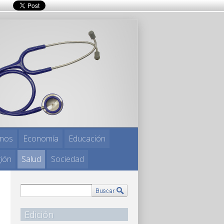
nos
Economía
Educación
gión
Salud
Sociedad
Edición