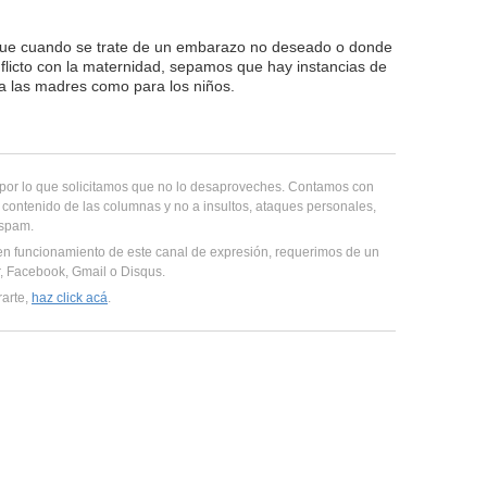
que cuando se trate de un embarazo no deseado o donde
nflicto con la maternidad, sepamos que hay instancias de
a las madres como para los niños.
, por lo que solicitamos que no lo desaproveches. Contamos con
 contenido de las columnas y no a insultos, ataques personales,
 spam.
en funcionamiento de este canal de expresión, requerimos de un
er, Facebook, Gmail o Disqus.
rarte,
haz click acá
.