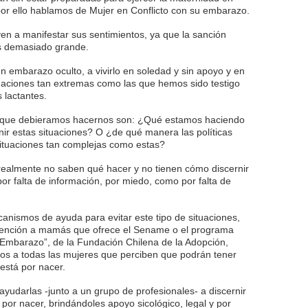
or ello hablamos de Mujer en Conflicto con su embarazo.
en a manifestar sus sentimientos, ya que la sanción
s demasiado grande.
un embarazo oculto, a vivirlo en soledad y sin apoyo y en
tuaciones tan extremas como las que hemos sido testigo
 lactantes.
as que debieramos hacernos son: ¿Qué estamos haciendo
ir estas situaciones? O ¿de qué manera las políticas
situaciones tan complejas como estas?
ealmente no saben qué hacer y no tienen cómo discernir
por falta de información, por miedo, como por falta de
canismos de ayuda para evitar este tipo de situaciones,
atención a mamás que ofrece el Sename o el programa
 Embarazo”, de la Fundación Chilena de la Adopción,
s a todas las mujeres que perciben que podrán tener
está por nacer.
 ayudarlas -junto a un grupo de profesionales- a discernir
 por nacer, brindándoles apoyo sicológico, legal y por