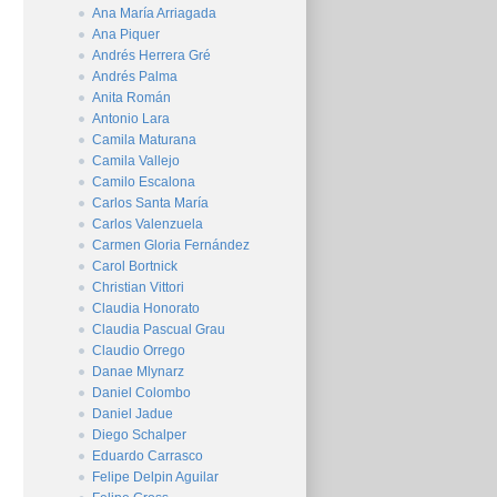
Ana María Arriagada
Ana Piquer
Andrés Herrera Gré
Andrés Palma
Anita Román
Antonio Lara
Camila Maturana
Camila Vallejo
Camilo Escalona
Carlos Santa María
Carlos Valenzuela
Carmen Gloria Fernández
Carol Bortnick
Christian Vittori
Claudia Honorato
Claudia Pascual Grau
Claudio Orrego
Danae Mlynarz
Daniel Colombo
Daniel Jadue
Diego Schalper
Eduardo Carrasco
Felipe Delpin Aguilar