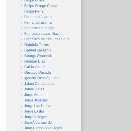
Felipe Gross
Felipe Orrego Ceballos
Felipe Peña
Fernando Alvarez
Fernando Espina
Francisco Iturriaga
Francisco Lagos Díaz
Francisco Valdés Echenique
Gabriela Torres
Gabriel Zaliasnik
George Swaneck
Germán Díaz
Guido Girardi
Gustavo Quijada
Ignacia Picas Aguilera
Jaime Cerda Lorca
Jaime Hales
Jorge Arrate
Jorge Jiménez
Jorge Las Heras
Jorge Lastra
Jorge Villegas
José Aldunate SJ
Juan Carlos Said Rojas