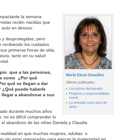
 impactante la semana
emelas recién nacidas que
 auto en desuso.
s y desprotegidas, pero
 recibiendo los cuidados
sus primeras horas de vida,
utura, tanto en su salud
ntal.
opio que a las personas,
María Elena González
les como ¿Por qué
Ultimos publicados:
or qué se llegan a dar
s? ¿Qué puede haberle
Los juicios del pasado
Prejuicio y responsabilidad
 llegar a abandonar a sus
social
La entrega como acto de
amor
jado durante muchos años
, no es difícil comprender lo
 el abandono de las niñas Daniela y Claudia.
a realidad en que muchas mujeres, adultas o
n sin estar preparadas para ejercer la maternidad en