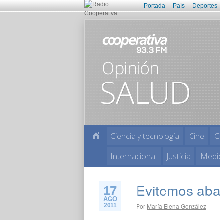
Portada
País
Deportes
Ciencia y tecnología
Cine
C
Internacional
Justicia
Medi
Evitemos aba
17
AGO
2011
Por
María Elena González