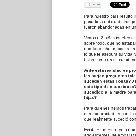
Enviar
Para nuestro país resultó
pasada la noticia de las g
fueron abandonadas en un
Vimos a 2 niñas indefensa
sobre todo, que no estaban
que todo niño necesita en 
lo que le asegura su vida f
física como en su salud me
Ante esta realidad es pr
les surjan preguntas ta
suceden estas cosas? ¿P
este tipo de situacione
sucedido a la madre para
hijas?
Para quienes hemos traba
con maternidad en conflicto
que realmente sucedió con
Existe en nuestro país un
adolescentes, se embaraza