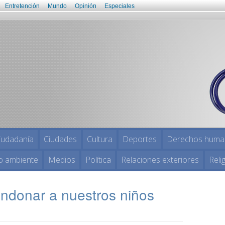
Entretención
Mundo
Opinión
Especiales
iudadanía
Ciudades
Cultura
Deportes
Derechos huma
o ambiente
Medios
Política
Relaciones exteriores
Reli
ndonar a nuestros niños