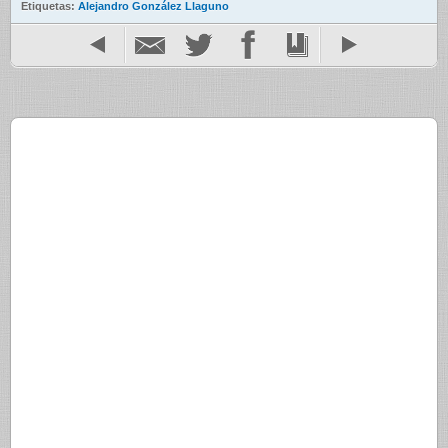
Etiquetas:
Alejandro González Llaguno