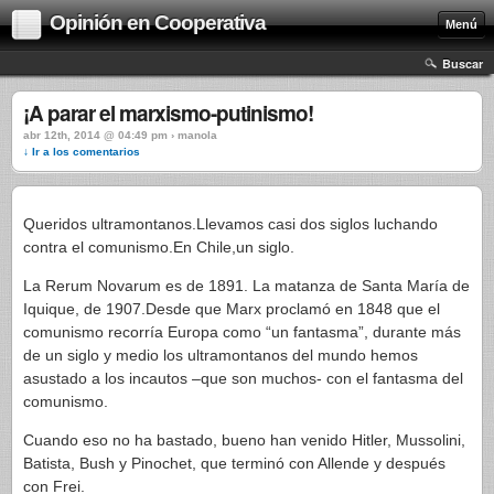
Opinión en Cooperativa
Menú
Buscar
¡A parar el marxismo-putinismo!
abr 12th, 2014 @ 04:49 pm › manola
↓ Ir a los comentarios
Queridos ultramontanos.Llevamos casi dos siglos luchando
contra el comunismo.En Chile,un siglo.
La Rerum Novarum es de 1891. La matanza de Santa María de
Iquique, de 1907.Desde que Marx proclamó en 1848 que el
comunismo recorría Europa como “un fantasma”, durante más
de un siglo y medio los ultramontanos del mundo hemos
asustado a los incautos –que son muchos- con el fantasma del
comunismo.
Cuando eso no ha bastado, bueno han venido Hitler, Mussolini,
Batista, Bush y Pinochet, que terminó con Allende y después
con Frei.