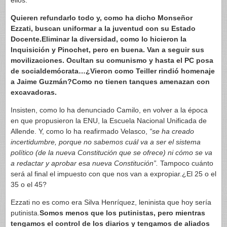
ellos.
Quieren refundarlo todo y, como ha dicho Monseñor
Ezzati, buscan uniformar a la juventud con su Estado
Docente.Eliminar la diversidad, como lo hicieron la
Inquisición y Pinochet, pero en buena. Van a seguir sus
movilizaciones. Ocultan su comunismo y hasta el PC posa
de socialdemócrata…¿Vieron como Teiller rindió homenaje
a Jaime Guzmán?Como no tienen tanques amenazan con
excavadoras.
Insisten, como lo ha denunciado Camilo, en volver a la época
en que propusieron la ENU, la Escuela Nacional Unificada de
Allende. Y, como lo ha reafirmado Velasco,
“se ha creado
incertidumbre, porque no sabemos cuál va a ser el sistema
político (de la nueva Constitución que se ofrece) ni cómo se va
a redactar y aprobar esa nueva Constitución”.
Tampoco cuánto
será al final el impuesto con que nos van a expropiar.¿El 25 o el
35 o el 45?
Ezzati no es como era Silva Henríquez, leninista que hoy sería
putinista.
Somos menos que los putinistas, pero mientras
tengamos el control de los diarios y tengamos de aliados