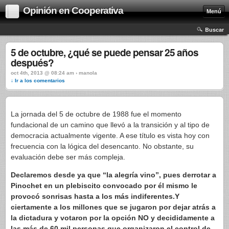
Opinión en Cooperativa
Menú
Buscar
5 de octubre, ¿qué se puede pensar 25 años
después?
oct 4th, 2013 @ 08:24 am › manola
↓ Ir a los comentarios
La jornada del 5 de octubre de 1988 fue el momento
fundacional de un camino que llevó a la transición y al tipo de
democracia actualmente vigente. A ese título es vista hoy con
frecuencia con la lógica del desencanto. No obstante, su
evaluación debe ser más compleja.
Declaremos desde ya que “la alegría vino”, pues derrotar a
Pinochet en un plebiscito convocado por él mismo le
provocó sonrisas hasta a los más indiferentes.Y
ciertamente a los millones que se jugaron por dejar atrás a
la dictadura y votaron por la opción NO y decididamente a
las más de 60 mil personas que organizaron el control de