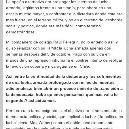
La opción alternativa era prolongar los intentos de lucha
armada, legítimos frente a una tiranía, pero ahora en una
escala mucho mayor, y confrontar a la dictadura donde ésta era
más fuerte, en el terreno militar, y no en el terreno del desborde
social y político, donde era más débil, como terminó
demostrándose.
Mi compañero de colegio Raúl Pellegrin, no lo entendió así, y
quiso relanzar con su FPMR la lucha armada apenas dos
semanas después del 5 de octubre. Pagó con su vida en
manos de una represión inhumana el postrer intento de replicar
la revolución cubana y nicaragüense en Chile.
Así, entre la continuidad de la dictadura y los sufrimientos
de una lucha armada prolongada con miles de muertos
adicionales,o bien abrir un proceso incierto de transición a
la democracia, hubo quienes pensamos que más valía lo
segundo.Y así actuamos.
Pero era una tarea exigente, si el objetivo era el horizonte de la
democracia política y social, que implicaba luchar (“la política es
lucha” decía Max Weber) contra el doble condicionamiento
constituido por la tutela militar y la tutela de las oligarquías