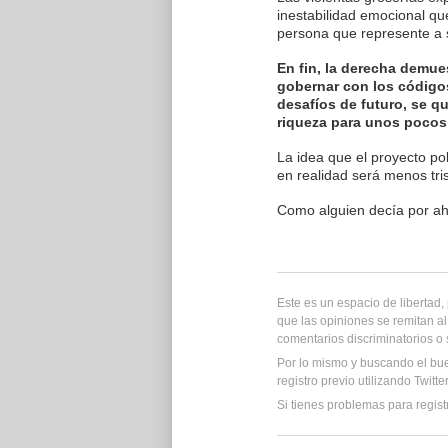
inestabilidad emocional qu
persona que represente a 
En fin, la derecha demue
gobernar con los códigos
desafíos de futuro, se q
riqueza para unos pocos
La idea que el proyecto po
en realidad será menos tris
Como alguien decía por ahí,
Este es un espacio de libertad
que las opiniones se remitan al
comentarios discriminatorios o
Por lo mismo y buscando el bu
registro previo utilizando Twitt
Si tienes problemas para regist