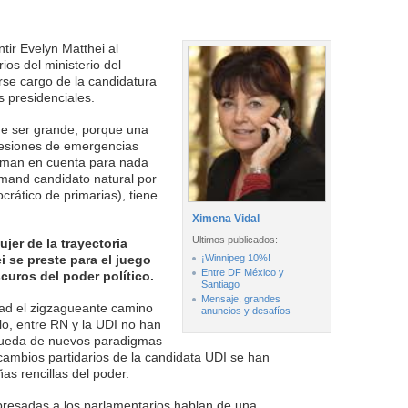
entir Evelyn Matthei al
ios del ministerio del
erse cargo de la candidatura
s presidenciales.
ue ser grande, porque una
esiones de emergencias
toman en cuenta para nada
amand candidato natural por
rático de primarias), tiene
Ximena Vidal
Ultimos publicados:
er de la trayectoria
i se preste para el juego
¡Winnipeg 10%!
Entre DF México y
curos del poder político.
Santiago
Mensaje, grandes
ad el zigzagueante camino
anuncios y desafíos
lo, entre RN y la UDI no han
squeda de nuevos paradigmas
 cambios partidarios de la candidata UDI se han
as rencillas del poder.
presadas a los parlamentarios hablan de una