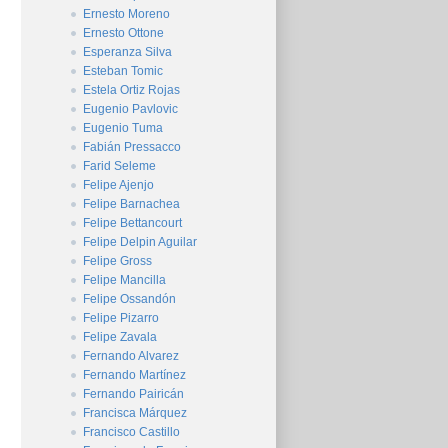
Ernesto Moreno
Ernesto Ottone
Esperanza Silva
Esteban Tomic
Estela Ortiz Rojas
Eugenio Pavlovic
Eugenio Tuma
Fabián Pressacco
Farid Seleme
Felipe Ajenjo
Felipe Barnachea
Felipe Bettancourt
Felipe Delpin Aguilar
Felipe Gross
Felipe Mancilla
Felipe Ossandón
Felipe Pizarro
Felipe Zavala
Fernando Alvarez
Fernando Martínez
Fernando Pairicán
Francisca Márquez
Francisco Castillo