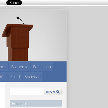
nos
Economía
Educación
gión
Salud
Sociedad
Edición