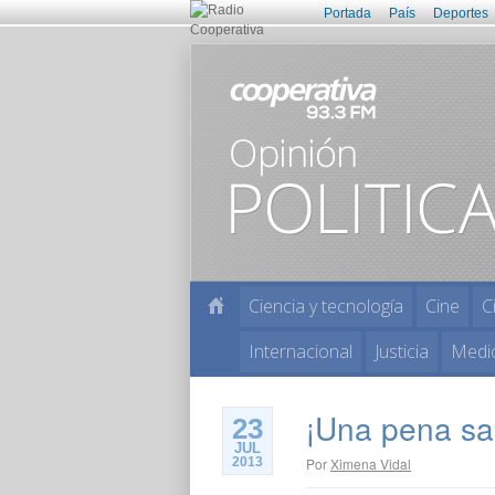
Portada
País
Deportes
Ciencia y tecnología
Cine
C
Internacional
Justicia
Medi
¡Una pena sal
23
JUL
2013
Por
Ximena Vidal