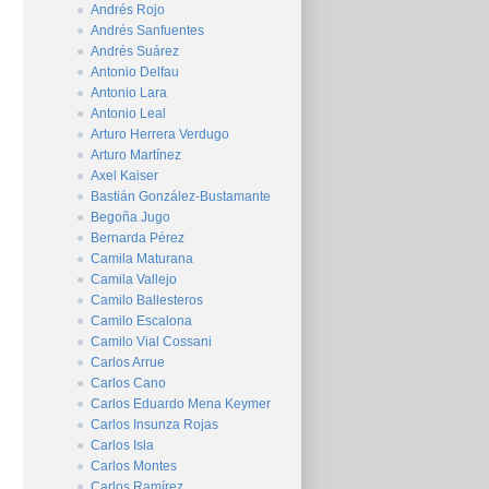
Andrés Rojo
Andrés Sanfuentes
Andrés Suárez
Antonio Delfau
Antonio Lara
Antonio Leal
Arturo Herrera Verdugo
Arturo Martínez
Axel Kaiser
Bastián González-Bustamante
Begoña Jugo
Bernarda Pérez
Camila Maturana
Camila Vallejo
Camilo Ballesteros
Camilo Escalona
Camilo Vial Cossani
Carlos Arrue
Carlos Cano
Carlos Eduardo Mena Keymer
Carlos Insunza Rojas
Carlos Isla
Carlos Montes
Carlos Ramírez