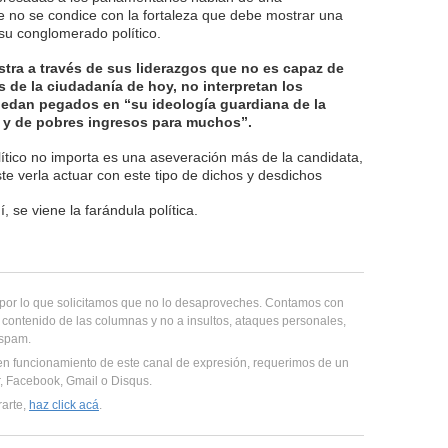
e no se condice con la fortaleza que debe mostrar una
su conglomerado político.
stra a través de sus liderazgos que no es capaz de
 de la ciudadanía de hoy, no interpretan los
uedan pegados en “su ideología guardiana de la
 y de pobres ingresos para muchos”.
lítico no importa es una aseveración más de la candidata,
te verla actuar con este tipo de dichos y desdichos
 se viene la farándula política.
, por lo que solicitamos que no lo desaproveches. Contamos con
 contenido de las columnas y no a insultos, ataques personales,
 spam.
en funcionamiento de este canal de expresión, requerimos de un
er, Facebook, Gmail o Disqus.
rarte,
haz click acá
.