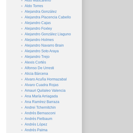
Aldo Mascareño
Aldo Torres
Alejandra González
Alejandra Placencia Cabello
Alejandro Cajas
Alejandro Foxley
Alejandro González Llaguno
Alejandro Holmes
Alejandro Navarro Brain
Alejandro Soto Araya
Alejandro Trejo
Alexis Cortés
Alfonso De Urresti
Alicia Bárcena
Alvaro Acuña Hormazabal
Alvaro Cuadra Rojas
Amauri Quilaleo Valencia
Ana María Arriagada
Ana Ramírez Barraza
Andrei Tchernitchin
Andrés Bernasconi
Andrés Fielbaum
Andrés López
Andrés Palma