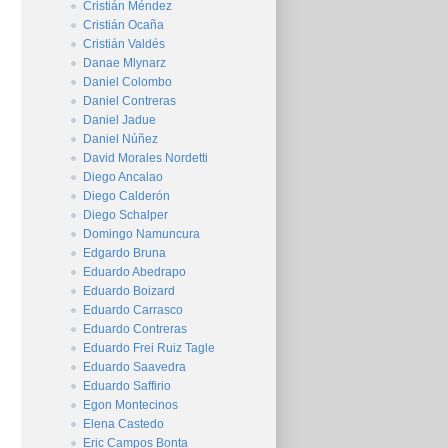
Cristián Méndez
Cristián Ocaña
Cristián Valdés
Danae Mlynarz
Daniel Colombo
Daniel Contreras
Daniel Jadue
Daniel Núñez
David Morales Nordetti
Diego Ancalao
Diego Calderón
Diego Schalper
Domingo Namuncura
Edgardo Bruna
Eduardo Abedrapo
Eduardo Boizard
Eduardo Carrasco
Eduardo Contreras
Eduardo Frei Ruiz Tagle
Eduardo Saavedra
Eduardo Saffirio
Egon Montecinos
Elena Castedo
Eric Campos Bonta