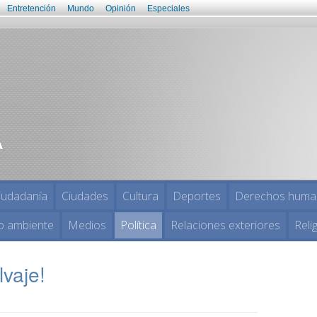
Entretención
Mundo
Opinión
Especiales
iudadanía
Ciudades
Cultura
Deportes
Derechos huma
o ambiente
Medios
Política
Relaciones exteriores
Reli
vaje!