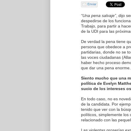
Enviar
“Una pena salvaje”
, dijo s
despedirse de los funcionar
Trabajo, para partir a hac
de la UDI para las próxima
De verdad la pena tiene q
persona que obedece a pr
partidarias, donde no se 
las voces ciudadanas (All
haber hecho proceso democ
que dar una pena enorme.
Siento mucho que una muj
política de Evelyn Matthe
sucio de los intereses os
En todo caso, no es noved
de la candidata. Por ejemp
tenido que ver con la bú
políticos, simplemente los
relacionado con las pequeñ
Las violentas groserías ex