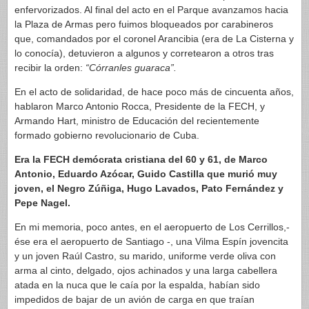
enfervorizados. Al final del acto en el Parque avanzamos hacia
la Plaza de Armas pero fuimos bloqueados por carabineros
que, comandados por el coronel Arancibia (era de La Cisterna y
lo conocía), detuvieron a algunos y corretearon a otros tras
recibir la orden:
“Córranles guaraca”.
En el acto de solidaridad, de hace poco más de cincuenta años,
hablaron Marco Antonio Rocca, Presidente de la FECH, y
Armando Hart, ministro de Educación del recientemente
formado gobierno revolucionario de Cuba.
Era la FECH demócrata cristiana del 60 y 61, de Marco
Antonio, Eduardo Azócar, Guido Castilla que murió muy
joven, el Negro Zúñiga, Hugo Lavados, Pato Fernández y
Pepe Nagel.
En mi memoria, poco antes, en el aeropuerto de Los Cerrillos,-
ése era el aeropuerto de Santiago -, una Vilma Espín jovencita
y un joven Raúl Castro, su marido, uniforme verde oliva con
arma al cinto, delgado, ojos achinados y una larga cabellera
atada en la nuca que le caía por la espalda, habían sido
impedidos de bajar de un avión de carga en que traían