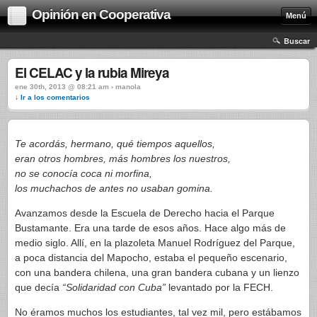
Opinión en Cooperativa
Menú
Buscar
El CELAC y la rubia Mireya
ene 30th, 2013 @ 08:21 am › manola
↓ Ir a los comentarios
Te acordás, hermano, qué tiempos aquellos,
eran otros hombres, más hombres los nuestros,
no se conocía coca ni morfina,
los muchachos de antes no usaban gomina.
Avanzamos desde la Escuela de Derecho hacia el Parque
Bustamante. Era una tarde de esos años. Hace algo más de
medio siglo. Allí, en la plazoleta Manuel Rodríguez del Parque,
a poca distancia del Mapocho, estaba el pequeño escenario,
con una bandera chilena, una gran bandera cubana y un lienzo
que decía
“Solidaridad con Cuba”
levantado por la FECH.
No éramos muchos los estudiantes, tal vez mil, pero estábamos