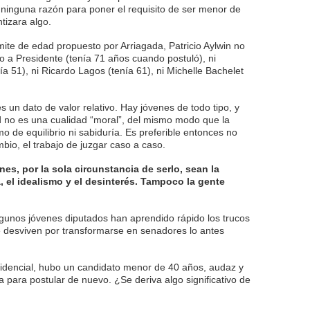
sa ninguna razón para poner el requisito de ser menor de
tizara algo.
ímite de edad propuesto por Arriagada, Patricio Aylwin no
o a Presidente (tenía 71 años cuando postuló), ni
a 51), ni Ricardo Lagos (tenía 61), ni Michelle Bachelet
un dato de valor relativo. Hay jóvenes de todo tipo, y
d no es una cualidad “moral”, del mismo modo que la
 de equilibrio ni sabiduría. Es preferible entonces no
bio, el trabajo de juzgar caso a caso.
nes, por la sola circunstancia de serlo, sean la
, el idealismo y el desinterés. Tampoco la gente
algunos jóvenes diputados han aprendido rápido los trucos
se desviven por transformarse en senadores lo antes
sidencial, hubo un candidato menor de 40 años, audaz y
a para postular de nuevo. ¿Se deriva algo significativo de