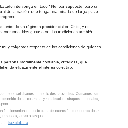
 Estado intervenga en todo? No, por supuesto, pero sí
ral de la nación, que tenga una mirada de largo plazo
 progreso.
 teniendo un régimen presidencial en Chile, y no
lamentario. Nos guste o no, las tradiciones también
r muy exigentes respecto de las condiciones de quienes
na persona moralmente confiable, criteriosa, que
defienda eficazmente el interés colectivo.
, por lo que solicitamos que no lo desaproveches. Contamos con
 contenido de las columnas y no a insultos, ataques personales,
 spam.
en funcionamiento de este canal de expresión, requerimos de un
er, Facebook, Gmail o Disqus.
rarte,
haz click acá
.