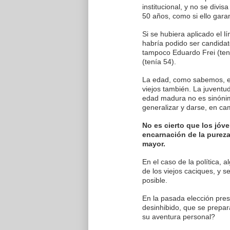
institucional, y no se divi
50 años, como si ello garan
Si se hubiera aplicado el l
habría podido ser candidat
tampoco Eduardo Frei (tení
(tenía 54).
La edad, como sabemos, es 
viejos también. La juventu
edad madura no es sinónimo
generalizar y darse, en cam
No es cierto que los jóve
encarnación de la pureza
mayor.
En el caso de la política, 
de los viejos caciques, y 
posible.
En la pasada elección pre
desinhibido, que se prepar
su aventura personal?