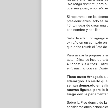
“No tengo nombre, pero sí 
que sea joven, y por ello 
Si reparamos en los demo
presidenciables, sólo se s
43. En lugar de crear una c
con nombre y apellido.
Salvo la edad, no agregó ni
extraño en un contexto en e
que debe reunir el Jefe de
Para avalar la propuesta su
automática, se incorporar
40 años:
“Es a ellos”
–afir
entusiasmar con candidato
Tiene razón Arriagada al
liderazgos. Es cierto qu
se han demorado en salir
nuevas figuras, pero lo l
luego con la parlamentar
Sobre la Presidencia de l
consideraciones especiale