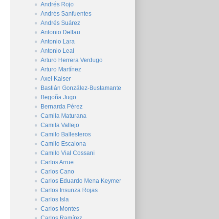
Andrés Rojo
Andrés Sanfuentes
Andrés Suárez
Antonio Delfau
Antonio Lara
Antonio Leal
Arturo Herrera Verdugo
Arturo Martínez
Axel Kaiser
Bastián González-Bustamante
Begoña Jugo
Bernarda Pérez
Camila Maturana
Camila Vallejo
Camilo Ballesteros
Camilo Escalona
Camilo Vial Cossani
Carlos Arrue
Carlos Cano
Carlos Eduardo Mena Keymer
Carlos Insunza Rojas
Carlos Isla
Carlos Montes
Carlos Ramírez