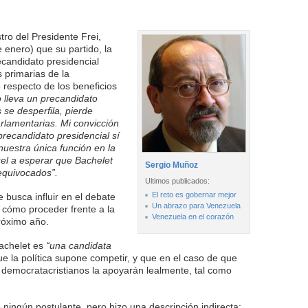
tro del Presidente Frei,
 enero) que su partido, la
candidato presidencial
 primarias de la
respecto de los beneficios
o lleva un precandidato
s se desperfila, pierde
arlamentarias. Mi convicción
recandidato presidencial sí
nuestra única función en la
uel a esperar que Bachelet
Sergio Muñoz
equivocados”.
Ultimos publicados:
El reto es gobernar mejor
 busca influir en el debate
Un abrazo para Venezuela
 cómo proceder frente a la
Venezuela en el corazón
próximo año.
achelet es
“una candidata
ue la política supone competir, y que en el caso de que
os democratacristianos la apoyarán lealmente, tal como
 ningún postulante, pero hizo una descripción indirecta: