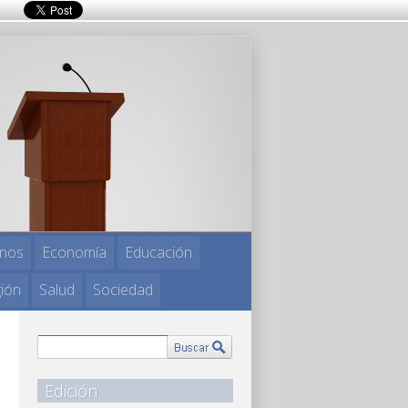
nos
Economía
Educación
gión
Salud
Sociedad
Edición