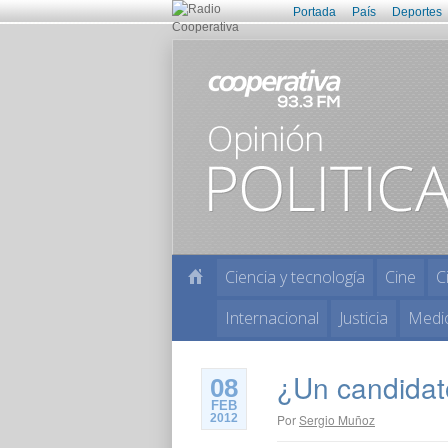
Portada
País
Deportes
Ciencia y tecnología
Cine
C
Internacional
Justicia
Medi
¿Un candidat
08
FEB
2012
Por
Sergio Muñoz