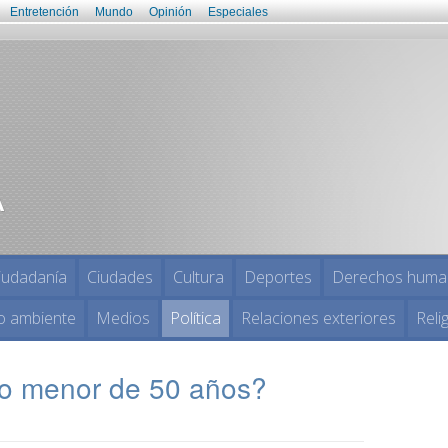
Entretención
Mundo
Opinión
Especiales
iudadanía
Ciudades
Cultura
Deportes
Derechos huma
o ambiente
Medios
Política
Relaciones exteriores
Reli
o menor de 50 años?