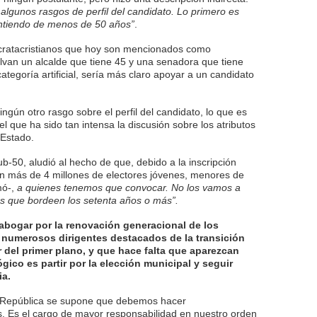
algunos rasgos de perfil del candidato. Lo primero es
entiendo de menos de 50 años”
.
cratacristianos que hoy son mencionados como
alvan un alcalde que tiene 45 y una senadora que tiene
ategoría artificial, sería más claro apoyar a un candidato
ngún otro rasgo sobre el perfil del candidato, lo que es
l que ha sido tan intensa la discusión sobre los atributos
 Estado.
b-50, aludió al hecho de que, debido a la inscripción
án más de 4 millones de electores jóvenes, menores de
mó-,
a quienes tenemos que convocar. No los vamos a
s que bordeen los setenta años o más”.
 abogar por la renovación generacional de los
e numerosos dirigentes destacados de la transición
 del primer plano, y que hace falta que aparezcan
ógico es partir por la elección municipal y seguir
ia.
a República se supone que debemos hacer
s. Es el cargo de mayor responsabilidad en nuestro orden