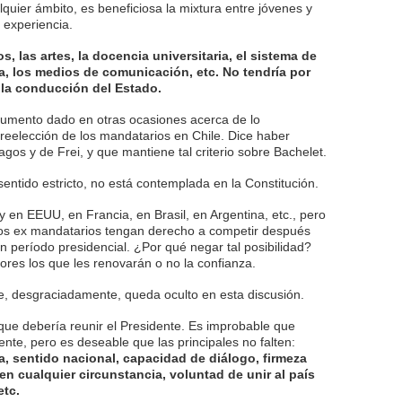
lquier ámbito, es beneficiosa la mixtura entre jóvenes y
a experiencia.
s, las artes, la docencia universitaria, el sistema de
ia, los medios de comunicación, etc. No tendría por
 la conducción del Estado.
rgumento dado en otras ocasiones acerca de lo
 reelección de los mandatarios en Chile. Dice haber
gos y de Frei, y que mantiene tal criterio sobre Bachelet.
entido estricto, no está contemplada en la Constitución.
y en EEUU, en Francia, en Brasil, en Argentina, etc., pero
los ex mandatarios tengan derecho a competir después
n período presidencial. ¿Por qué negar tal posibilidad?
ores los que les renovarán o no la confianza.
e, desgraciadamente, queda oculto en esta discusión.
 que debería reunir el Presidente. Es improbable que
nte, pero es deseable que las principales no falten:
, sentido nacional, capacidad de diálogo, firmeza
 en cualquier circunstancia, voluntad de unir al país
etc.