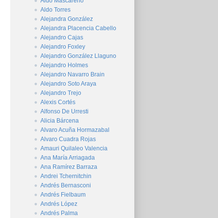
Aldo Mascareño
Aldo Torres
Alejandra González
Alejandra Placencia Cabello
Alejandro Cajas
Alejandro Foxley
Alejandro González Llaguno
Alejandro Holmes
Alejandro Navarro Brain
Alejandro Soto Araya
Alejandro Trejo
Alexis Cortés
Alfonso De Urresti
Alicia Bárcena
Alvaro Acuña Hormazabal
Alvaro Cuadra Rojas
Amauri Quilaleo Valencia
Ana María Arriagada
Ana Ramírez Barraza
Andrei Tchernitchin
Andrés Bernasconi
Andrés Fielbaum
Andrés López
Andrés Palma