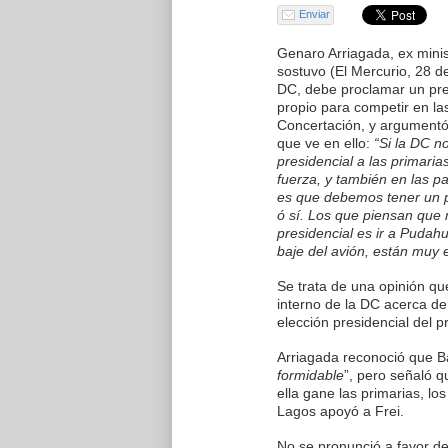
Enviar
Genaro Arriagada, ex minis
sostuvo (El Mercurio, 28 de
DC, debe proclamar un pre
propio para competir en las
Concertación, y argumentó 
que ve en ello:
“Si la DC n
presidencial a las primaria
fuerza, y también en las p
es que debemos tener un p
ó sí. Los que piensan que 
presidencial es ir a Pudah
baje del avión, están muy 
Se trata de una opinión que
interno de la DC acerca de
elección presidencial del 
Arriagada reconoció que B
formidable
”, pero señaló q
ella gane las primarias, l
Lagos apoyó a Frei.
No se pronunció a favor de