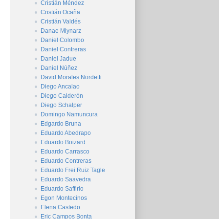
Cristián Méndez
Cristián Ocaña
Cristián Valdés
Danae Mlynarz
Daniel Colombo
Daniel Contreras
Daniel Jadue
Daniel Núñez
David Morales Nordetti
Diego Ancalao
Diego Calderón
Diego Schalper
Domingo Namuncura
Edgardo Bruna
Eduardo Abedrapo
Eduardo Boizard
Eduardo Carrasco
Eduardo Contreras
Eduardo Frei Ruiz Tagle
Eduardo Saavedra
Eduardo Saffirio
Egon Montecinos
Elena Castedo
Eric Campos Bonta