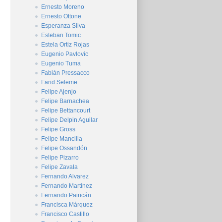
Ernesto Moreno
Ernesto Ottone
Esperanza Silva
Esteban Tomic
Estela Ortiz Rojas
Eugenio Pavlovic
Eugenio Tuma
Fabián Pressacco
Farid Seleme
Felipe Ajenjo
Felipe Barnachea
Felipe Bettancourt
Felipe Delpin Aguilar
Felipe Gross
Felipe Mancilla
Felipe Ossandón
Felipe Pizarro
Felipe Zavala
Fernando Alvarez
Fernando Martínez
Fernando Pairicán
Francisca Márquez
Francisco Castillo