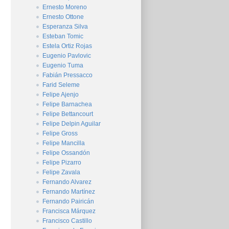
Ernesto Moreno
Ernesto Ottone
Esperanza Silva
Esteban Tomic
Estela Ortiz Rojas
Eugenio Pavlovic
Eugenio Tuma
Fabián Pressacco
Farid Seleme
Felipe Ajenjo
Felipe Barnachea
Felipe Bettancourt
Felipe Delpin Aguilar
Felipe Gross
Felipe Mancilla
Felipe Ossandón
Felipe Pizarro
Felipe Zavala
Fernando Alvarez
Fernando Martínez
Fernando Pairicán
Francisca Márquez
Francisco Castillo