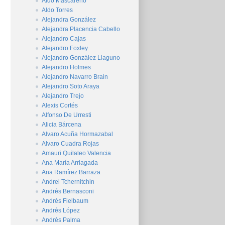
Aldo Mascareño
Aldo Torres
Alejandra González
Alejandra Placencia Cabello
Alejandro Cajas
Alejandro Foxley
Alejandro González Llaguno
Alejandro Holmes
Alejandro Navarro Brain
Alejandro Soto Araya
Alejandro Trejo
Alexis Cortés
Alfonso De Urresti
Alicia Bárcena
Alvaro Acuña Hormazabal
Alvaro Cuadra Rojas
Amauri Quilaleo Valencia
Ana María Arriagada
Ana Ramírez Barraza
Andrei Tchernitchin
Andrés Bernasconi
Andrés Fielbaum
Andrés López
Andrés Palma