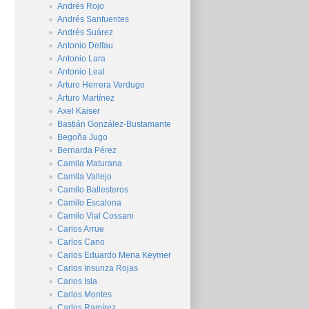
Andrés Rojo
Andrés Sanfuentes
Andrés Suárez
Antonio Delfau
Antonio Lara
Antonio Leal
Arturo Herrera Verdugo
Arturo Martínez
Axel Kaiser
Bastián González-Bustamante
Begoña Jugo
Bernarda Pérez
Camila Maturana
Camila Vallejo
Camilo Ballesteros
Camilo Escalona
Camilo Vial Cossani
Carlos Arrue
Carlos Cano
Carlos Eduardo Mena Keymer
Carlos Insunza Rojas
Carlos Isla
Carlos Montes
Carlos Ramírez