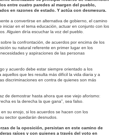
rdos entre cuatro paredes al margen del pueblo,
dos en razones de estado. Y actúa con desmesura.
mente a convertirse en alternativa de gobierno, el camino
e iniciar en el tema educación, actuar en conjunto con los
os. Alguien diría escuchar la voz del pueblo.
 sobre la confrontación, de acuerdos por encima de los
sición su natural referente en primer lugar en los
 necesidades y aspiraciones de las personas
ogo y acuerdo debe estar siempre orientado a los
 aquellos que les resulta más difícil la vida diaria y a
las discriminaciones en contra de quienes son más
az de demostrar hasta ahora que ese viejo aforismo:
echa es la derecha la que gana”, sea falso.
 en su enojo, si los acuerdos se hacen con los
y su sector quedarán desnudos.
erzas de la oposición, persistan en este camino de
eras raíces y con quienes a través del voto en