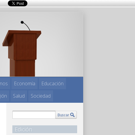
nos
Economía
Educación
gión
Salud
Sociedad
Edición