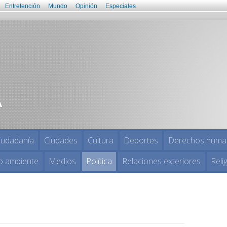
Entretención
Mundo
Opinión
Especiales
iudadanía
Ciudades
Cultura
Deportes
Derechos huma
o ambiente
Medios
Política
Relaciones exteriores
Reli