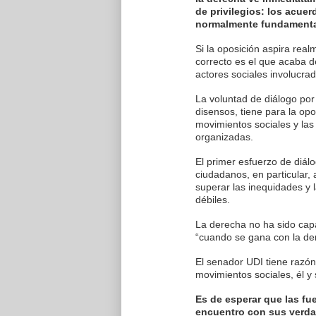
de privilegios: los acue
normalmente fundamenta
Si la oposición aspira real
correcto es el que acaba d
actores sociales involucrad
La voluntad de diálogo por
disensos, tiene para la opo
movimientos sociales y las
organizadas.
El primer esfuerzo de diál
ciudadanos, en particular, a
superar las inequidades y 
débiles.
La derecha no ha sido cap
“cuando se gana con la der
El senador UDI tiene razón
movimientos sociales, él 
Es de esperar que las fu
encuentro con sus verdad