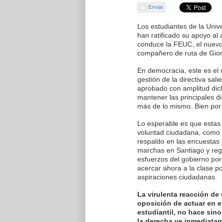
Enviar
Los estudiantes de la Unive
han ratificado su apoyo al
conduce la FEUC, el nuevo
compañero de ruta de Gior
En democracia, este es el 
gestión de la directiva sali
aprobado con amplitud dic
mantener las principales di
más de lo mismo. Bien por
Lo esperable es que estas
voluntad ciudadana, como 
respaldo en las encuestas y
marchas en Santiago y reg
esfuerzos del gobierno por
acercar ahora a la clase po
aspiraciones ciudadanas.
La virulenta reacción de 
oposición de actuar en 
estudiantil, no hace sino
la derecha ve inmediata