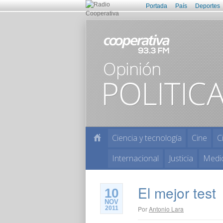
Portada
País
Deportes
Ciencia y tecnología
Cine
C
Internacional
Justicia
Medi
El mejor test
10
NOV
2011
Por
Antonio Lara