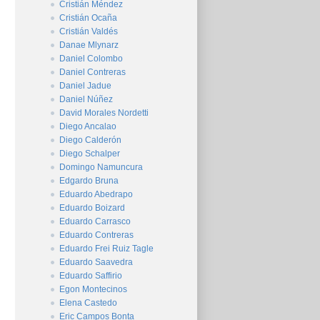
Cristián Méndez
Cristián Ocaña
Cristián Valdés
Danae Mlynarz
Daniel Colombo
Daniel Contreras
Daniel Jadue
Daniel Núñez
David Morales Nordetti
Diego Ancalao
Diego Calderón
Diego Schalper
Domingo Namuncura
Edgardo Bruna
Eduardo Abedrapo
Eduardo Boizard
Eduardo Carrasco
Eduardo Contreras
Eduardo Frei Ruiz Tagle
Eduardo Saavedra
Eduardo Saffirio
Egon Montecinos
Elena Castedo
Eric Campos Bonta