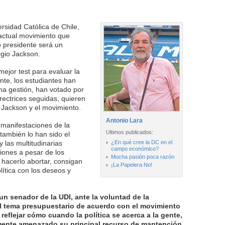
rsidad Católica de Chile,
 actual movimiento que
 presidente será un
gio Jackson.
mejor test para evaluar la
ente, los estudiantes han
ha gestión, han votado por
rectrices seguidas, quieren
 Jackson y el movimiento.
Antonio Lara
 manifestaciones de la
Ultimos publicados:
también lo han sido el
 las multitudinarias
¿En qué cree la DC en el
campo económico?
iones a pesar de los
Mucha pasión poca razón
 hacerlo abortar, consigan
¡La Papelera No!
lítica con los deseos y
un senador de la UDI, ante la voluntad de la
el tema presupuestario de acuerdo con el movimiento
 reflejar cómo cuando la política se acerca a la gente,
mente amenazado su principal recurso de mantención