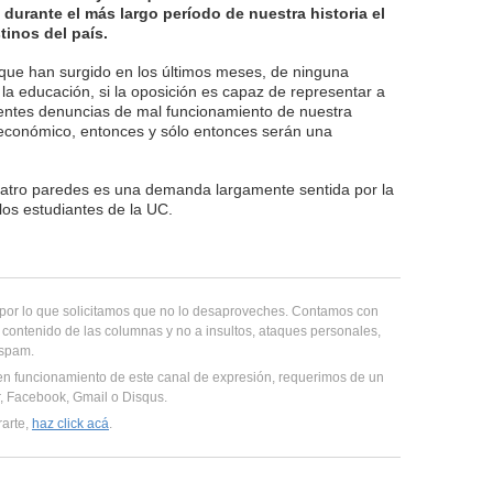
 durante el más largo período de nuestra historia el
tinos del país.
ue han surgido en los últimos meses, de ninguna
la educación, si la oposición es capaz de representar a
rentes denuncias de mal funcionamiento de nuestra
 y económico, entonces y sólo entonces serán una
uatro paredes es una demanda largamente sentida por la
los estudiantes de la UC.
, por lo que solicitamos que no lo desaproveches. Contamos con
 contenido de las columnas y no a insultos, ataques personales,
 spam.
en funcionamiento de este canal de expresión, requerimos de un
er, Facebook, Gmail o Disqus.
rarte,
haz click acá
.