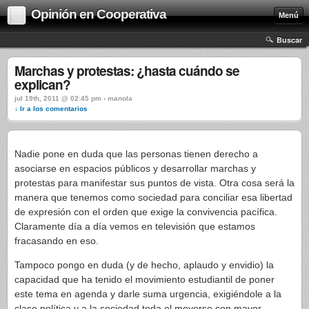
Opinión en Cooperativa
Menú
Buscar
Marchas y protestas: ¿hasta cuándo se
explican?
jul 19th, 2011 @ 02:45 pm › manola
↓ Ir a los comentarios
Nadie pone en duda que las personas tienen derecho a
asociarse en espacios públicos y desarrollar marchas y
protestas para manifestar sus puntos de vista. Otra cosa será la
manera que tenemos como sociedad para conciliar esa libertad
de expresión con el orden que exige la convivencia pacífica.
Claramente día a día vemos en televisión que estamos
fracasando en eso.
Tampoco pongo en duda (y de hecho, aplaudo y envidio) la
capacidad que ha tenido el movimiento estudiantil de poner
este tema en agenda y darle suma urgencia, exigiéndole a la
clase política y a la sociedad toda el moverse con mayor