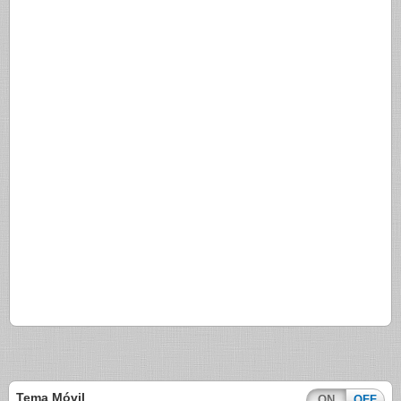
Tema Móvil
ON
OFF