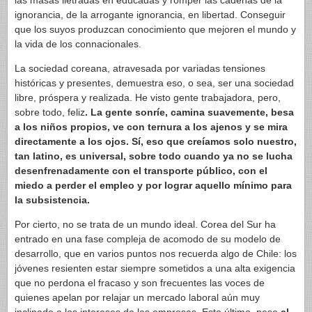
las masas iletradas en educadas y romper las cadenas de la
ignorancia, de la arrogante ignorancia, en libertad. Conseguir
que los suyos produzcan conocimiento que mejoren el mundo y
la vida de los connacionales.
La sociedad coreana, atravesada por variadas tensiones
históricas y presentes, demuestra eso, o sea, ser una sociedad
libre, próspera y realizada. He visto gente trabajadora, pero,
sobre todo, feliz
. La gente sonríe, camina suavemente, besa
a los niños propios, ve con ternura a los ajenos y se mira
directamente a los ojos. Sí, eso que creíamos solo nuestro,
tan latino, es universal, sobre todo cuando ya no se lucha
desenfrenadamente con el transporte público, con el
miedo a perder el empleo y por lograr aquello mínimo para
la subsistencia.
Por cierto, no se trata de un mundo ideal. Corea del Sur ha
entrado en una fase compleja de acomodo de su modelo de
desarrollo, que en varios puntos nos recuerda algo de Chile: los
jóvenes resienten estar siempre sometidos a una alta exigencia
que no perdona el fracaso y son frecuentes las voces de
quienes apelan por relajar un mercado laboral aún muy