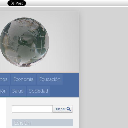
nos
Economía
Educación
gión
Salud
Sociedad
Edición