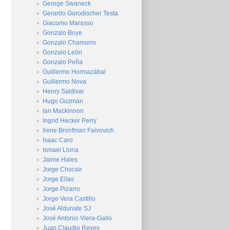
George Swaneck
Gerardo Gorodischer Testa
Giacomo Marasso
Gonzalo Boye
Gonzalo Chamorro
Gonzalo León
Gonzalo Peña
Guillermo Hormazábal
Guillermo Nova
Henry Saldivar
Hugo Guzmán
Ian Mackinnon
Ingrid Hecker Perry
Irene Bronfman Faivovich
Isaac Caro
Ismael Llona
Jaime Hales
Jorge Chocair
Jorge Elías
Jorge Pizarro
Jorge Vera Castillo
José Aldunate SJ
José Antonio Viera-Gallo
Juan Claudio Reyes