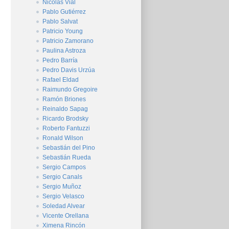
Nicolás Vial
Pablo Gutiérrez
Pablo Salvat
Patricio Young
Patricio Zamorano
Paulina Astroza
Pedro Barría
Pedro Davis Urzúa
Rafael Eldad
Raimundo Gregoire
Ramón Briones
Reinaldo Sapag
Ricardo Brodsky
Roberto Fantuzzi
Ronald Wilson
Sebastián del Pino
Sebastián Rueda
Sergio Campos
Sergio Canals
Sergio Muñoz
Sergio Velasco
Soledad Alvear
Vicente Orellana
Ximena Rincón