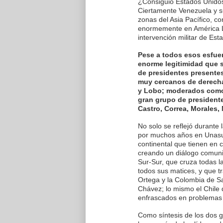
¿Consiguió Estados Unidos
Ciertamente Venezuela y su
zonas del Asia Pacífico, c
enormemente en América La
intervención militar de Es
Pese a todos esos esfuer
enorme legitimidad que s
de presidentes presentes
muy cercanos de derecha
y Lobo; moderados como 
gran grupo de president
Castro, Correa, Morales,
No solo se reflejó durante
por muchos años en Unasur
continental que tienen en
creando un diálogo comunit
Sur-Sur, que cruza todas l
todos sus matices, y que t
Ortega y la Colombia de S
Chávez; lo mismo el Chile 
enfrascados en problemas te
Como síntesis de los dos 