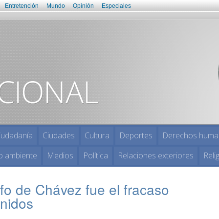
Entretención
Mundo
Opinión
Especiales
iudadanía
Ciudades
Cultura
Deportes
Derechos huma
o ambiente
Medios
Política
Relaciones exteriores
Reli
unfo de Chávez fue el fracaso
nidos