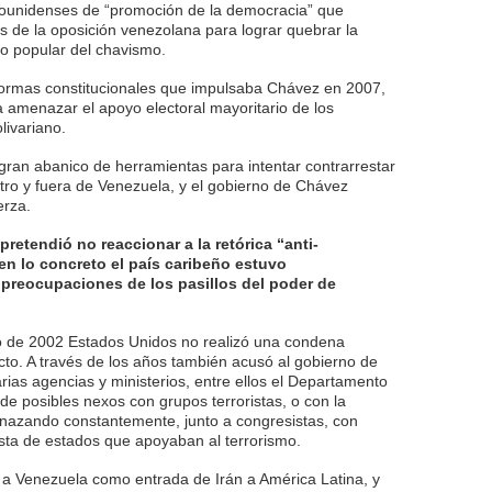
dounidenses de “promoción de la democracia” que
 de la oposición venezolana para lograr quebrar la
o popular del chavismo.
eformas constitucionales que impulsaba Chávez en 2007,
a amenazar el apoyo electoral mayoritario de los
livariano.
gran abanico de herramientas para intentar contrarrestar
ntro y fuera de Venezuela, y el gobierno de Chávez
erza.
etendió no reaccionar a la retórica “anti-
 en lo concreto el país caribeño estuvo
preocupaciones de los pasillos del poder de
o de 2002 Estados Unidos no realizó una condena
cto. A través de los años también acusó al gobierno de
ias agencias y ministerios, entre ellos el Departamento
de posibles nexos con grupos terroristas, o con la
enazando constantemente, junto a congresistas, con
ista de estados que apoyaban al terrorismo.
 a Venezuela como entrada de Irán a América Latina, y