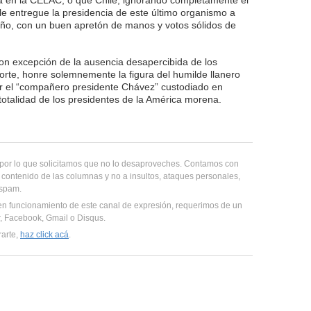
na en la CELAC, o que Chile, ignorando completamente el
e entregue la presidencia de este último organismo a
ño, con un buen apretón de manos y votos sólidos de
con excepción de la ausencia desapercibida de los
rte, honre solemnemente la figura del humilde llanero
er el “compañero presidente Chávez” custodiado en
i totalidad de los presidentes de la América morena.
, por lo que solicitamos que no lo desaproveches. Contamos con
 contenido de las columnas y no a insultos, ataques personales,
 spam.
en funcionamiento de este canal de expresión, requerimos de un
er, Facebook, Gmail o Disqus.
rarte,
haz click acá
.