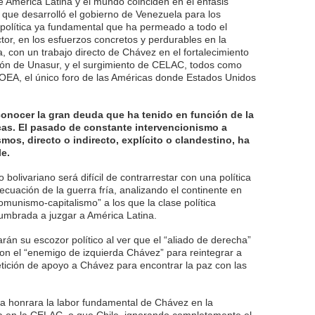
de América Latina y el mundo coinciden en el énfasis
l que desarrolló el gobierno de Venezuela para los
(política ya fundamental que ha permeado a todo el
tor, en los esfuerzos concretos y perdurables en la
, con un trabajo directo de Chávez en el fortalecimiento
ción de Unasur, y el surgimiento de CELAC, todos como
da OEA, el único foro de las Américas donde Estados Unidos
onocer la gran deuda que ha tenido en función de la
cas. El pasado de constante intervencionismo a
mos, directo o indirecto, explícito o clandestino, ha
le.
 bolivariano será difícil de contrarrestar con una política
 ecuación de la guerra fría, analizando el continente en
omunismo-capitalismo” a los que la clase política
umbrada a juzgar a América Latina.
arán su escozor político al ver que el “aliado de derecha”
on el “enemigo de izquierda Chávez” para reintegrar a
tición de apoyo a Chávez para encontrar la paz con las
ra honrara la labor fundamental de Chávez en la