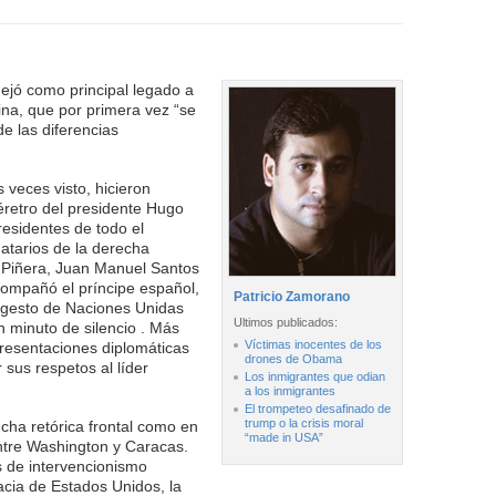
ejó como principal legado a
ina, que por primera vez “se
e las diferencias
 veces visto, hicieron
féretro del presidente Hugo
esidentes de todo el
datarios de la derecha
 Piñera, Juan Manuel Santos
acompañó el príncipe español,
Patricio Zamorano
l gesto de Naciones Unidas
Ultimos publicados:
n minuto de silencio . Más
Víctimas inocentes de los
resentaciones diplomáticas
drones de Obama
 sus respetos al líder
Los inmigrantes que odian
a los inmigrantes
El trompeteo desafinado de
trump o la crisis moral
cha retórica frontal como en
“made in USA”
entre Washington y Caracas.
 de intervencionismo
acia de Estados Unidos, la