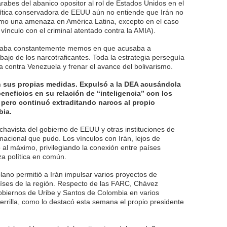
rabes del abanico opositor al rol de Estados Unidos en el
olítica conservadora de EEUU aún no entiende que Irán no
omo una amenaza en América Latina, excepto en el caso
 vínculo con el criminal atentado contra la AMIA).
caba constantemente memos en que acusaba a
rabajo de los narcotraficantes. Toda la estrategia perseguía
ta contra Venezuela y frenar el avance del bolivarismo.
 sus propias medidas. Expulsó a la DEA acusándola
neficios en su relación de “inteligencia” con los
 pero continuó extraditando narcos al propio
bia.
havista del gobierno de EEUU y otras instituciones de
nacional que pudo. Los vínculos con Irán, lejos de
ó al máximo, privilegiando la conexión entre países
a política en común.
lano permitió a Irán impulsar varios proyectos de
aíses de la región. Respecto de las FARC, Chávez
gobiernos de Uribe y Santos de Colombia en varios
errilla, como lo destacó esta semana el propio presidente