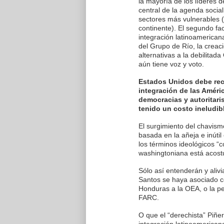
la mayoría de los líderes 
central de la agenda socia
sectores más vulnerables 
continente). El segundo fac
integración latinoamericana
del Grupo de Río, la crea
alternativas a la debilita
aún tiene voz y voto.
Estados Unidos debe rec
integración de las Améri
democracias y autoritaris
tenido un costo ineludib
El surgimiento del chavismo
basada en la añeja e inútil
los términos ideológicos “c
washingtoniana está acost
Sólo así entenderán y alivi
Santos se haya asociado c
Honduras a la OEA, o la pe
FARC.
O que el “derechista” Piñe