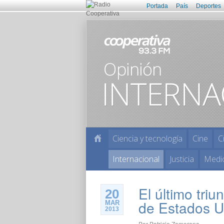
Portada
País
Deportes
Ciencia y tecnología
Cine
C
Internacional
Justicia
Medi
El último tri
20
de Estados U
MAR
2013
Por
Patricio Zamorano