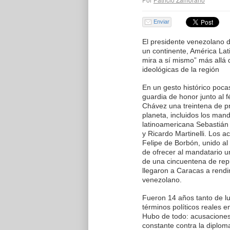
Enviar
El presidente venezolano d
un continente, América Lat
mira a sí mismo” más allá d
ideológicas de la región
En un gesto histórico pocas
guardia de honor junto al 
Chávez una treintena de pr
planeta, incluidos los man
latinoamericana Sebastián
y Ricardo Martinelli. Los 
Felipe de Borbón, unido a
de ofrecer al mandatario u
de una cincuentena de rep
llegaron a Caracas a rendir
venezolano.
Fueron 14 años tanto de lu
términos políticos reales 
Hubo de todo: acusaciones
constante contra la diplom