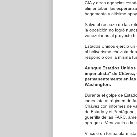
CIA y otras agencias esta
alimentaban las esperanzas
hegemonía y altísimo apoy
Salvo el rechazo de las r
la oposición no logró nunc
venezolanos al proyecto bo
Estados Unidos ejerció un 
al bolivarismo chavista de
respondió con la misma fu
Aunque Estados Unidos pr
imperialista” de Chávez,
permanentemente en las 
Washington.
Durante el golpe de Estad
inmediata al régimen de fa
Chávez con informes de var
de Estado y el Pentágono, 
guerrilla de las FARC, am
agregar a Venezuela a la l
Vinculó en forma alarmista