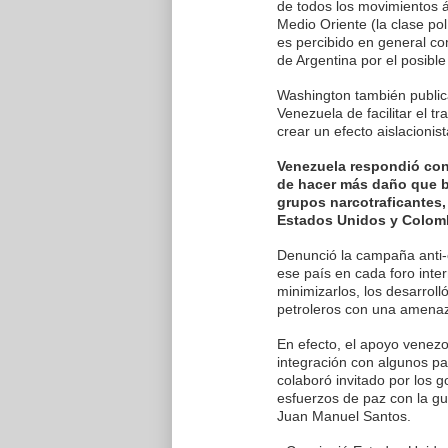
de todos los movimientos á
Medio Oriente (la clase p
es percibido en general c
de Argentina por el posible
Washington también publi
Venezuela de facilitar el t
crear un efecto aislacionis
Venezuela respondió con
de hacer más daño que be
grupos narcotraficantes,
Estados Unidos y Colom
Denunció la campaña anti-c
ese país en cada foro inter
minimizarlos, los desarroll
petroleros con una amenaz
En efecto, el apoyo venezo
integración con algunos p
colaboró invitado por los 
esfuerzos de paz con la gu
Juan Manuel Santos.