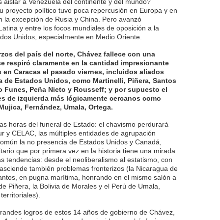
 aislar a Venezuela del continente y del mundo?
 proyecto político tuvo poca repercusión en Europa y en
on la excepción de Rusia y China. Pero avanzó
tina y entre los focos mundiales de oposición a la
tados Unidos, especialmente en Medio Oriente.
zos del país del norte, Chávez fallece con una
e respiró claramente en la cantidad impresionante
 en Caracas el pasado viernes, incluidos aliados
 de Estados Unidos, como Martinelli, Piñera, Santos
Funes, Peña Nieto y Rousseff; y por supuesto el
es de izquierda más lógicamente cercanos como
 Mujica, Fernández, Umala, Ortega.
 las horas del funeral de Estado: el chavismo perdurará
 y CELAC, las múltiples entidades de agrupación
 común la no presencia de Estados Unidos y Canadá,
ario que por primera vez en la historia tiene una mirada
as tendencias: desde el neoliberalismo al estatismo, con
rasciende también problemas fronterizos (la Nicaragua de
antos, en pugna marítima, honrando en el mismo salón a
de Piñera, la Bolivia de Morales y el Perú de Umala,
rritoriales).
grandes logros de estos 14 años de gobierno de Chávez,