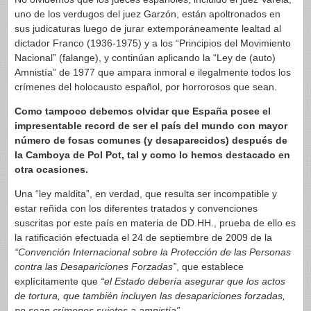
uno de los verdugos del juez Garzón, están apoltronados en
sus judicaturas luego de jurar extemporáneamente lealtad al
dictador Franco (1936-1975) y a los “Principios del Movimiento
Nacional” (falange), y continúan aplicando la “Ley de (auto)
Amnistía” de 1977 que ampara inmoral e ilegalmente todos los
crímenes del holocausto español, por horrorosos que sean.
Como tampoco debemos olvidar que España posee el
impresentable record de ser el país del mundo con mayor
número de fosas comunes (y desaparecidos) después de
la Camboya de Pol Pot, tal y como lo hemos destacado en
otra ocasiones.
Una “ley maldita”, en verdad, que resulta ser incompatible y
estar reñida con los diferentes tratados y convenciones
suscritas por este país en materia de DD.HH., prueba de ello es
la ratificación efectuada el 24 de septiembre de 2009 de la
“Convención Internacional sobre la Protección de las Personas
contra las Desapariciones Forzadas”
, que establece
explícitamente que
“el Estado debería asegurar que los actos
de tortura, que también incluyen las desapariciones forzadas,
no sean crímenes sujetos a amnistía”.