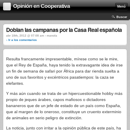
Opinión en Cooperativa
Menú
Buscar
Doblan las campanas por la Casa Real española
abr 18th, 2012 @ 07:08 am › manola
↓ Ir a los comentarios
Resulta francamente impresentable, mírese como se le mire,
que el Rey de España, haya tenido la extravagante idea de irse
un fin de semana de safari por África para dar rienda suelta a
uno de sus favoritos y excéntricos pasatiempos: la caza se
elefantes.
Y más aún cuando se trata de un hipercuestionable hobby más
propio de jeques árabes, capos mafiosos o dictadores
bananeros que de un jefe de estado de un país como España,
que al margen de lo oneroso, constituye un cruento exterminio
de animales en serio peligro de extinción.
La noticia, junto con irritar a la opinión pública de este país, ha