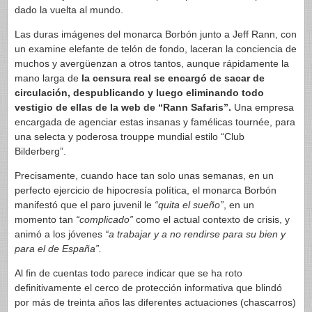
dado la vuelta al mundo.
Las duras imágenes del monarca Borbón junto a Jeff Rann, con
un examine elefante de telón de fondo, laceran la conciencia de
muchos y avergüenzan a otros tantos, aunque rápidamente la
mano larga de
la censura real se encargó de sacar de
circulación, despublicando y luego eliminando todo
vestigio de ellas de la web de “Rann Safaris”.
Una empresa
encargada de agenciar estas insanas y famélicas tournée, para
una selecta y poderosa trouppe mundial estilo “Club
Bilderberg”.
Precisamente, cuando hace tan solo unas semanas, en un
perfecto ejercicio de hipocresía política, el monarca Borbón
manifestó que el paro juvenil le
“quita el sueño”
, en un
momento tan
“complicado”
como el actual contexto de crisis, y
animó a los jóvenes
“a trabajar y a no rendirse para su bien y
para el de España”.
Al fin de cuentas todo parece indicar que se ha roto
definitivamente el cerco de protección informativa que blindó
por más de treinta años las diferentes actuaciones (chascarros)