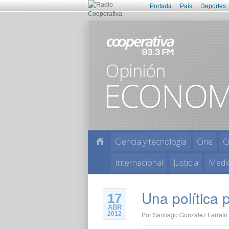
Portada
País
Deportes
Ciencia y tecnología
Cine
C
Internacional
Justicia
Medi
Una política p
17
ABR
2012
Por
Santiago González Larraín