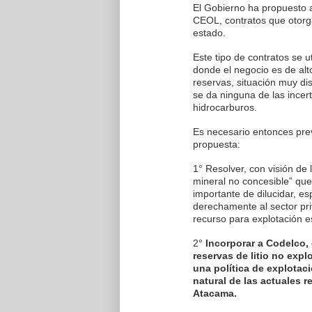
El Gobierno ha propuesto ab
CEOL, contratos que otorg
estado.
Este tipo de contratos se u
donde el negocio es de alto
reservas, situación muy dis
se da ninguna de las incer
hidrocarburos.
Es necesario entonces previ
propuesta:
1° Resolver, con visión de 
mineral no concesible” que 
importante de dilucidar, e
derechamente al sector priv
recurso para explotación es
2°
Incorporar a Codelco,
reservas de litio no expl
una política de explotaci
natural de las actuales r
Atacama.