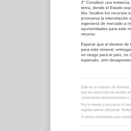
3° Constituir una instancia
tema, donde el Estado expli
litio, focalice los recursos
promueva la interrelación en
ingeniería de mercado a ni
oportunidades para este mi
recurso.
Esperar que el devenir de 
para este mineral, entrega
un riesgo para el país, no 
esperado, sino desaprovech
Este es un espacio de libertad
que las opiniones se remitan al
comentarios discriminatorios o
Por lo mismo y buscando el bu
registro previo utilizando Twitt
Si tienes problemas para regist