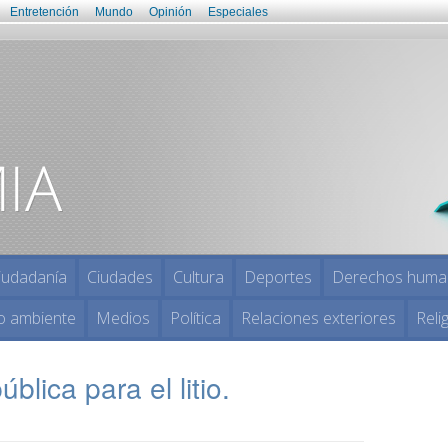
Entretención
Mundo
Opinión
Especiales
iudadanía
Ciudades
Cultura
Deportes
Derechos huma
o ambiente
Medios
Política
Relaciones exteriores
Reli
ública para el litio.