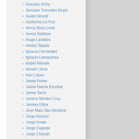
Gonzalo Peña
Gonzalo Torrealba Beyer
Guido Girardi
Guillermo Le Fort
Henry Boys Loeb
Henry Saldivar
Hugo Lavados
Héctor Tejada
Ignacia Fernández
Ignacio Larraechea
Isabel Allende
Ismael Llona
Ivan López
Jaime Ferrer
Jaime García Escobar
Jaime Sarrà
Javiera Montes Cruz
Javiera Ulloa
Jean Marc Van Kilsdonk
Jorge Alvarez
Jorge Arrate
Jorge Cepeda
Jorge Chocair