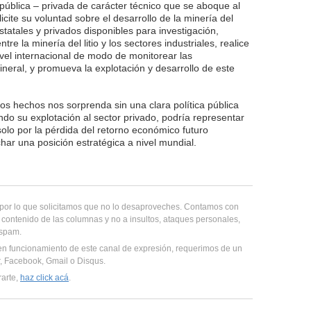
 pública – privada de carácter técnico que se aboque al
cite su voluntad sobre el desarrollo de la minería del
 estatales y privados disponibles para investigación,
tre la minería del litio y los sectores industriales, realice
vel internacional de modo de monitorear las
neral, y promueva la explotación y desarrollo de este
los hechos nos sorprenda sin una clara política pública
ndo su explotación al sector privado, podría representar
solo por la pérdida del retorno económico futuro
ar una posición estratégica a nivel mundial.
, por lo que solicitamos que no lo desaproveches. Contamos con
 contenido de las columnas y no a insultos, ataques personales,
 spam.
en funcionamiento de este canal de expresión, requerimos de un
er, Facebook, Gmail o Disqus.
rarte,
haz click acá
.