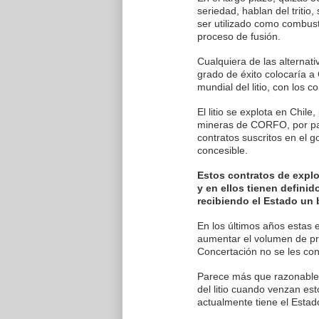
seriedad, hablan del tritio
ser utilizado como combust
proceso de fusión.
Cualquiera de las alternat
grado de éxito colocaría 
mundial del litio, con los 
El litio se explota en Chil
mineras de CORFO, por par
contratos suscritos en el g
concesible.
Estos contratos de explo
y en ellos tienen defini
recibiendo el Estado un 
En los últimos años estas 
aumentar el volumen de pro
Concertación no se les con
Parece más que razonable
del litio cuando venzan es
actualmente tiene el Estad