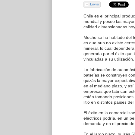
Enviar
Chile es el principal product
mundial y posee las mayor
calidad dimensionadas hoy
Mucho se ha hablado del fut
es que aun no existe certez
mineral, lo cual dependerá
generada por el éxito que t
vinculadas a su utilización.
La fabricación de automóvi
baterías se construyen con 
quizás la mayor expectativa
en el mediano plazo, y así
empresas que fabrican esto
están tomando posiciones 
litio en distintos países de
El éxito en la comercializa
eléctricos podría, en un p
demanda y en el precio de 
En el largo plazo, quizás 5