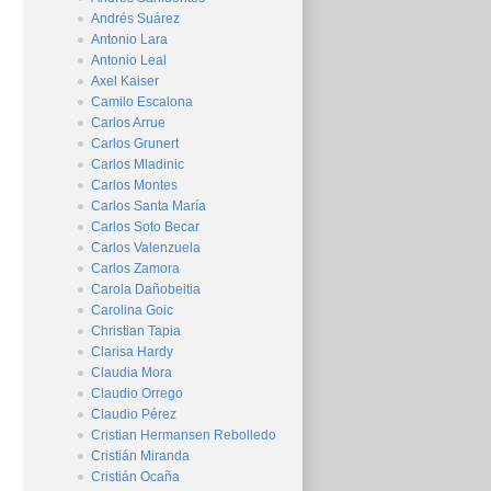
Andrés Suárez
Antonio Lara
Antonio Leal
Axel Kaiser
Camilo Escalona
Carlos Arrue
Carlos Grunert
Carlos Mladinic
Carlos Montes
Carlos Santa María
Carlos Soto Becar
Carlos Valenzuela
Carlos Zamora
Carola Dañobeitia
Carolina Goic
Christian Tapia
Clarisa Hardy
Claudia Mora
Claudio Orrego
Claudio Pérez
Cristian Hermansen Rebolledo
Cristián Miranda
Cristián Ocaña