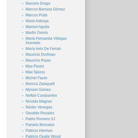
Marcelo Drago
Marcos Barraza Gómez
Marcos Prats
Mario Astorga
Marisol Aguila
Martin Osorio
María Fernanda Villegas
Acevedo
María Inés De Ferrari
Mauricio Dorfman
Mauricio Rojas
Max Pavez
Max Spiess
Michel Faure
Monica Zalaquett
Myriam Gómez
Neftalí Carabantes
Nicolás Magner
Néstor Venegas
Osvaldo Rosales
Pablo Romero SJ
Pamela Bernales
Patricio Herman
Patricio Ovalle Wood