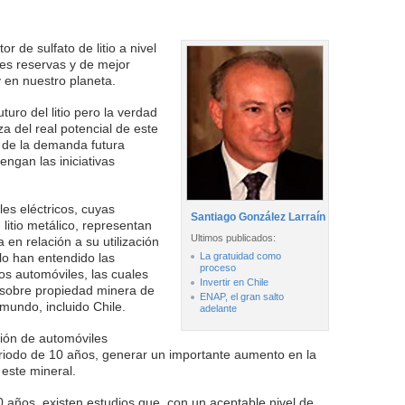
or de sulfato de litio a nivel
es reservas y de mejor
 en nuestro planeta.
uro del litio pero la verdad
a del real potencial de este
 de la demanda futura
engan las iniciativas
les eléctricos, cuyas
Santiago González Larraín
litio metálico, representan
Ultimos publicados:
 en relación a su utilización
 lo han entendido las
La gratuidad como
proceso
s automóviles, las cuales
Invertir en Chile
sobre propiedad minera de
ENAP, el gran salto
l mundo, incluido Chile.
adelante
ción de automóviles
eriodo de 10 años, generar un importante aumento en la
este mineral.
0 años, existen estudios que, con un aceptable nivel de