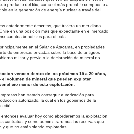
, sub producto del litio, como el más probable compuesto a
ible en la generación de energía nuclear a través del
ivas anteriormente descritas, que tuviera un meridiano
a Chile en una posición más que expectante en el mercado
consecuentes beneficios para el país.
e, principalmente en el Salar de Atacama, en propiedades
te de empresas privadas sobre la base de antiguos
obierno militar y previo a la declaración de mineral no
tación vencen dentro de los próximos 15 a 20 años,
do el volumen de mineral que pueden explotar,
beneficio menor de esta explotación.
empresas han tratado conseguir autorización para
ducción autorizado, la cual en los gobiernos de la
cedió.
 entonces evaluar hoy como abordaremos la explotación
tos contratos, y como administraremos las reservas que
o y que no están siendo explotadas.