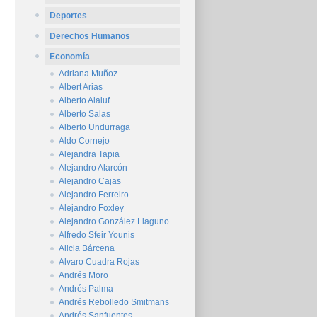
Deportes
Derechos Humanos
Economía
Adriana Muñoz
Albert Arias
Alberto Alaluf
Alberto Salas
Alberto Undurraga
Aldo Cornejo
Alejandra Tapia
Alejandro Alarcón
Alejandro Cajas
Alejandro Ferreiro
Alejandro Foxley
Alejandro González Llaguno
Alfredo Sfeir Younis
Alicia Bárcena
Alvaro Cuadra Rojas
Andrés Moro
Andrés Palma
Andrés Rebolledo Smitmans
Andrés Sanfuentes