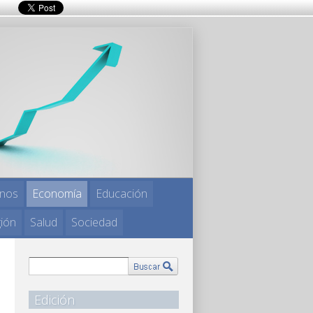
nos
Economía
Educación
gión
Salud
Sociedad
Edición