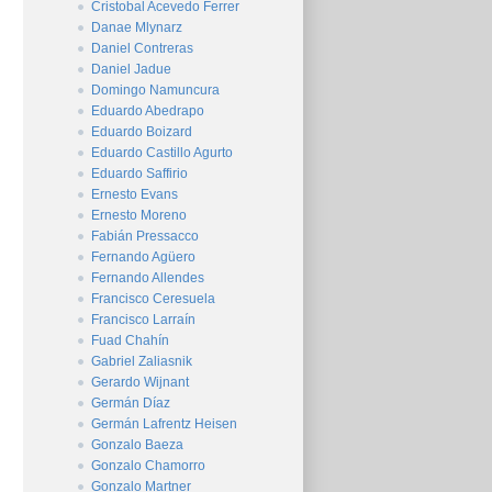
Cristobal Acevedo Ferrer
Danae Mlynarz
Daniel Contreras
Daniel Jadue
Domingo Namuncura
Eduardo Abedrapo
Eduardo Boizard
Eduardo Castillo Agurto
Eduardo Saffirio
Ernesto Evans
Ernesto Moreno
Fabián Pressacco
Fernando Agüero
Fernando Allendes
Francisco Ceresuela
Francisco Larraín
Fuad Chahín
Gabriel Zaliasnik
Gerardo Wijnant
Germán Díaz
Germán Lafrentz Heisen
Gonzalo Baeza
Gonzalo Chamorro
Gonzalo Martner