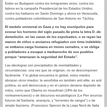
Están en Budapest contra los inmigrantes sirios; contra los
latinos en la campaña Presidencial de los Estados Unidos;
contra los haitianos en Santo Domingo y ahora en Venezuela,
contra pobladores colombianos de San Antonio en Táchira.
El modelo universal es Gaza y no hay escrúpulos para
evocar los horrores del siglo pasado.Se pinta la letra D -de
demolición- en las casas de los expulsados, o se rayan las
manos de niños o ancianos refugiados con tinta indeleble;
se embarca carga humana en trenes cerrados, o se obliga
a pobladores a escapar a medianoche de sus pueblos
porque “amenazan la seguridad del Estado”.
Las ideologías son precipitados de mentalidades y
circunstancias: una vez que se originan, no se descomponen
fácilmente. Y lo global encuentra lo global, estos miedos
abrazan otros miedos: la xenofobia es también anti elite, es anti
política, es anti democracia y en el camino deviene depósito de
mitos, como que Obama es musulmán (18% de los
norteamericanos) o de discursos escatológicos (Le Pen anuncia
futuros de“barbarie, anarquía, y “torrentes de sangre”) o de
simple fascismo, (Francesco Speroni de la Lega Nord de Italia