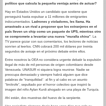
político que calcula la pequeña ventaja antes de actuar?
Hay en Estados Unidos un candidato que sostiene que
perseguirá hasta expulsar a 11 millones de emigrantes
indocumentados.
Ladrones y violadores, les llama. Ha
arrastrado a un rival a proponer que los extranjeros en el
país lleven un chip como un paquete de UPS, mientras otro
se compromete a levantar una nueva “muralla china”
. La
TV parece gozar con sus comentarios, los lectores de noticias
sonríen al leerlos. CNN cobrará 200 mil dólares por treinta
segundos de avisaje en el próximo debate entre ellos.
Entre nosotros la OEA no considera urgente debatir la expulsión
ilegal de más de mil personas de origen colombiano desde
Venezuela. UNASUR ni siquiera logra reunirse. Nadie se
preocupa demasiado y siempre habrá alguien que dice
palabras de “tranquilidad¨: al fin y al cabo es un asunto
“limítrofe”, sepultado por el horror colectivo que inspiró la
imagen del niño Aylan Kurdi ahogado en una playa de Turquía.
Ahí están, dos muestras del huevo de la serpiente.