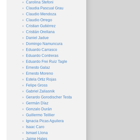
Carolina Stefoni
Claudia Pascual Grau
Claudio Mendoza
Claudio Orrego
Cristian Gutiérrez
Cristián Orellana
Daniel Jadue
Domingo Namuncura
Eduardo Carrasco
Eduardo Contreras
Eduardo Frei Ruiz Tagle
Ernesto Galaz
Ernesto Moreno
Estela Ortiz Rojas
Felipe Gross
Gabriel Zaliasnik
Gerardo Gorodischer Testa
Germán Díaz
Gonzalo Durán
Guillermo Teillier
Ignacia Picas Aguilera
Isaac Caro
Ismael Llona
Jaime Hales