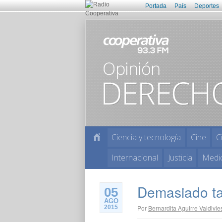
Portada
País
Deportes
Ciencia y tecnología
Cine
C
Internacional
Justicia
Medi
Demasiado t
05
AGO
2015
Por
Bernardita Aguirre Valdivie