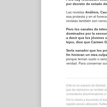
por decreto de estado d
Las revistas
Análisis, Ca
esa protesta y en el funera
revistas también son cens
Pero los canales de telev
dominados por la censur
a decir que los jóvenes 
lejos, dice que Carmen 
Sería sanador que los pr
fin hicieran un mea culp
porque tenían susto o sen
verdad. Para conservar su
Este es un espacio de libertad
que las opiniones se remitan al
comentarios discriminatorios o
Por lo mismo y buscando el bu
registro previo utilizando Twitt