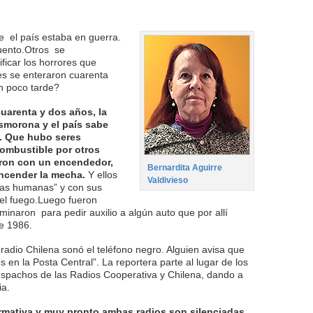
e el país estaba en guerra.
uento.Otros se
ificar los horrores que
es se enteraron cuarenta
n poco tarde?
uarenta y dos años, la
smorona y el país sabe
ó. Que hubo seres
ombustible por otros
ron con un encendedor,
Bernardita Aguirre
ncender la mecha.
Y ellos
Valdivieso
chas humanas” y con sus
el fuego.Luego fueron
inaron para pedir auxilio a algún auto que por allí
e 1986.
 radio Chilena sonó el teléfono negro. Alguien avisa que
en la Posta Central”. La reportera parte al lugar de los
spachos de las Radios Cooperativa y Chilena, dando a
ia.
ormativa y muy pronto ambas radios son silenciadas