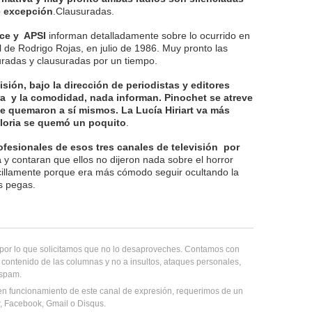
e excepción
.Clausuradas.
uce y APSI
informan detalladamente sobre lo ocurrido en
l de Rodrigo Rojas, en julio de 1986. Muy pronto las
uradas y clausuradas por un tiempo.
isión, bajo la dirección de periodistas y editores
a y la comodidad, nada informan. Pinochet se atreve
se quemaron a sí mismos. La Lucía Hiriart va más
Gloria se quemó un poquito
.
ofesionales de esos tres canales de televisión por
a
y contaran que ellos no dijeron nada sobre el horror
cillamente porque era más cómodo seguir ocultando la
s pegas.
, por lo que solicitamos que no lo desaproveches. Contamos con
 contenido de las columnas y no a insultos, ataques personales,
 spam.
en funcionamiento de este canal de expresión, requerimos de un
er, Facebook, Gmail o Disqus.