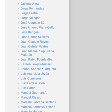
Javiera Ulloa
Jorge Fernández
Jorge Lastra
Jorge Villegas
José Aldunate SJ
José Antonio Viera-Gallo
José Bengoa
Juan Carlos Skewes
Juan Claudio Reyes
Juan Gabriel Valdés
Juan Manuel Sepúlveda
Malbrán
Juan Pablo Fuentealba
Kareen Lowick-Russell
Leonel Sánchez Jorquera
Luis Arancibia Urzúa
Luis Conejeros
Luis Larraín Stieb
Luis Pardo
Manuel Guerrero A.
Manuel Riesco
Marcela Labraña Santana
Marcela Sandoval Osorio
Marcelo Mendoza