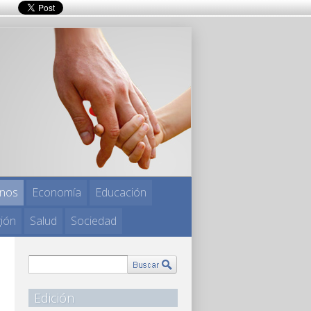
nos
Economía
Educación
gión
Salud
Sociedad
Edición