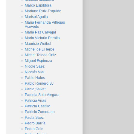
Marco Espíldora
Mariano Ruiz-Esquide
Marisol Aguila
María Fernanda Villegas
Acevedo
María Paz Carvajal
María Victoria Peralta
Mauricio Weibel
Michel de L'Herbe
Michel Toledo Ortiz
Miguel Espinoza
Nicole Saez
Nicolás Vial
Pablo Hales
Pablo Romero SJ
Pablo Salvat
Pamela Soto Vergara
Patricia Arias
Patricia Castillo
Patricio Zamorano
Paula Sáez
Pedro Barría
Pedro Goic