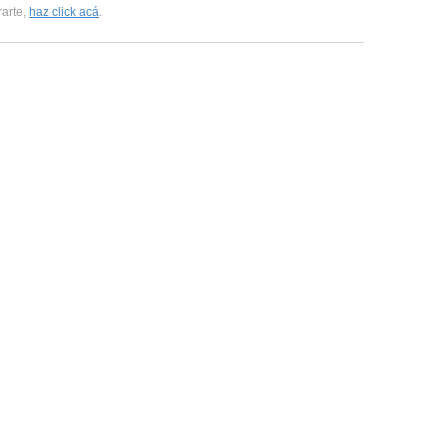
rarte,
haz click acá
.