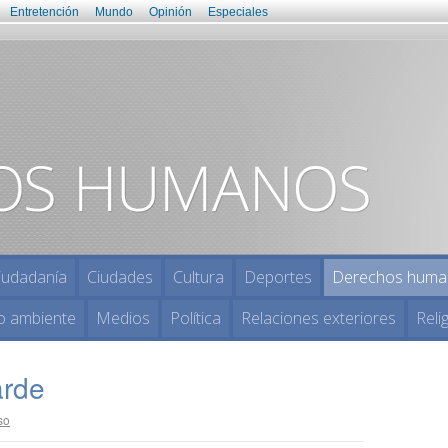
Entretención
Mundo
Opinión
Especiales
iudadanía
Ciudades
Cultura
Deportes
Derechos huma
o ambiente
Medios
Política
Relaciones exteriores
Reli
arde
so