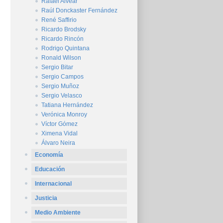
Rafael Alvear
Raúl Donckaster Fernández
René Saffirio
Ricardo Brodsky
Ricardo Rincón
Rodrigo Quintana
Ronald Wilson
Sergio Bitar
Sergio Campos
Sergio Muñoz
Sergio Velasco
Tatiana Hernández
Verónica Monroy
Víctor Gómez
Ximena Vidal
Álvaro Neira
Economía
Educación
Internacional
Justicia
Medio Ambiente