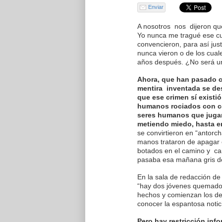
Enviar
A nosotros nos dijeron qu
Yo nunca me tragué ese c
convencieron, para así just
nunca vieron o de los cual
años después. ¿No será u
Ahora, que han pasado c
mentira inventada se de
que ese crimen sí existi
humanos rociados con c
seres humanos que juga
metiendo miedo, hasta e
se convirtieron en “antor
manos trataron de apagar 
botados en el camino y cam
pasaba esa mañana gris d
En la sala de redacción de
“hay dos jóvenes quemados 
hechos y comienzan los de
conocer la espantosa notic
Pero hay restricción inf