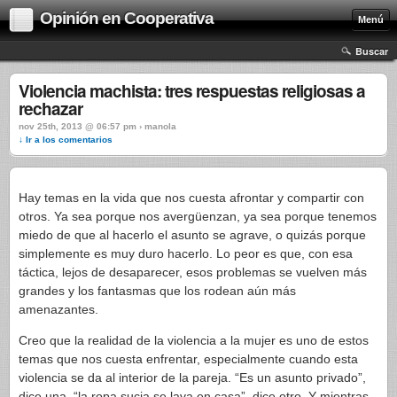
Opinión en Cooperativa
Menú
Buscar
Violencia machista: tres respuestas religiosas a
rechazar
nov 25th, 2013 @ 06:57 pm › manola
↓ Ir a los comentarios
Hay temas en la vida que nos cuesta afrontar y compartir con
otros. Ya sea porque nos avergüenzan, ya sea porque tenemos
miedo de que al hacerlo el asunto se agrave, o quizás porque
simplemente es muy duro hacerlo. Lo peor es que, con esa
táctica, lejos de desaparecer, esos problemas se vuelven más
grandes y los fantasmas que los rodean aún más
amenazantes.
Creo que la realidad de la violencia a la mujer es uno de estos
temas que nos cuesta enfrentar, especialmente cuando esta
violencia se da al interior de la pareja. “Es un asunto privado”,
dice una, “la ropa sucia se lava en casa”, dice otro. Y mientras,