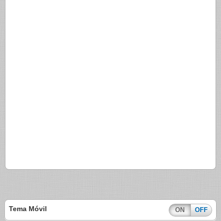
Tema Móvil
ON
OFF