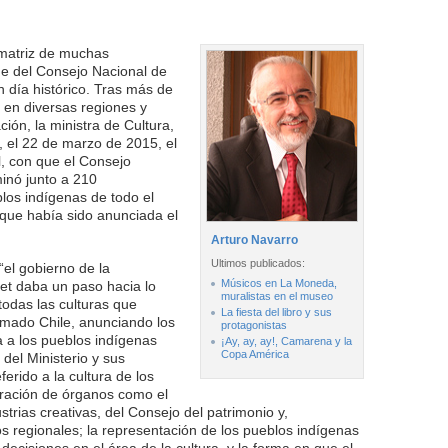
matriz de muchas
ede del Consejo Nacional de
un día histórico. Tras más de
 en diversas regiones y
ión, la ministra de Cultura,
, el 22 de marzo de 2015, el
l, con que el Consejo
minó junto a 210
los indígenas de todo el
 que había sido anunciada el
Arturo Navarro
Ultimos publicados:
el gobierno de la
Músicos en La Moneda,
et daba un paso hacia lo
muralistas en el museo
todas las culturas que
La fiesta del libro y sus
llamado Chile, anunciando los
protagonistas
 a los pueblos indígenas
¡Ay, ay, ay!, Camarena y la
Copa América
del Ministerio y sus
ferido a la cultura de los
gración de órganos como el
strias creativas, del Consejo del patrimonio y,
s regionales; la representación de los pueblos indígenas