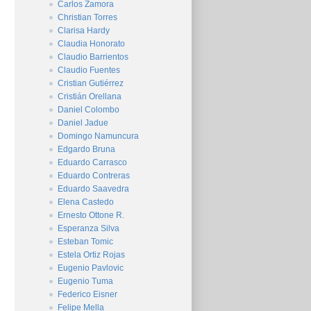
Carlos Zamora
Christian Torres
Clarisa Hardy
Claudia Honorato
Claudio Barrientos
Claudio Fuentes
Cristian Gutiérrez
Cristián Orellana
Daniel Colombo
Daniel Jadue
Domingo Namuncura
Edgardo Bruna
Eduardo Carrasco
Eduardo Contreras
Eduardo Saavedra
Elena Castedo
Ernesto Ottone R.
Esperanza Silva
Esteban Tomic
Estela Ortiz Rojas
Eugenio Pavlovic
Eugenio Tuma
Federico Eisner
Felipe Mella