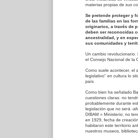
materias propias de sus co
Se pretende proteger y f
de las familias en las fo
originarios, a través de 
deben ser reconocidas co
ancestralidad, y en espe
sus comunidades y territ
Un cambio revolucionario.
el Consejo Nacional de la C
Como suele acontecer, el a
legislativo” en cultura lo 
país.
Como bien ha señalado Bara
cuestiones claras: no tend
probablemente durante est
legislación que no será -a
DIBAM = Ministerio; no ten
en 1929, fecha de creación
habitaron este territorio a
nuestros museos, biblioteca