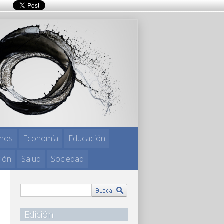
nos
Economía
Educación
gión
Salud
Sociedad
Edición