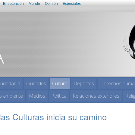
Entretención
Mundo
Opinión
Especiales
iudadanía
Ciudades
Cultura
Deportes
Derechos huma
o ambiente
Medios
Política
Relaciones exteriores
Reli
 las Culturas inicia su camino