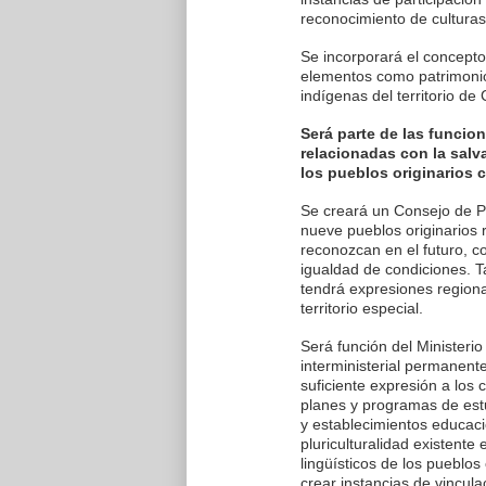
reconocimiento de culturas
Se incorporará el concepto
elementos como patrimonio c
indígenas del territorio de 
Será parte de las funcion
relacionadas con la salva
los pueblos originarios 
Se creará un Consejo de Pu
nueve pueblos originarios 
reconozcan en el futuro, c
igualdad de condiciones. 
tendrá expresiones regiona
territorio especial.
Será función del Ministerio
interministerial permanente
suficiente expresión a los 
planes y programas de estu
y establecimientos educaci
pluriculturalidad existente
lingüísticos de los pueblos
crear instancias de vincula