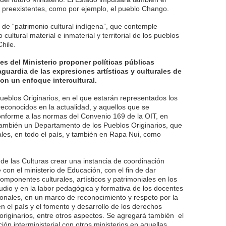
 preexistentes, como por ejemplo, el pueblo Chango.
 de “patrimonio cultural indígena”, que contemple
ultural material e inmaterial y territorial de los pueblos
Chile.
es del Ministerio proponer políticas públicas
guardia de las expresiones artísticas y culturales de
con un enfoque intercultural.
eblos Originarios, en el que estarán representados los
reconocidos en la actualidad, y aquellos que se
onforme a las normas del Convenio 169 de la OIT, en
También un Departamento de los Pueblos Originarios, que
les, en todo el país, y también en Rapa Nui, como
 de las Culturas crear una instancia de coordinación
 con el ministerio de Educación, con el fin de dar
componentes culturales, artísticos y patrimoniales en los
dio y en la labor pedagógica y formativa de los docentes
onales, en un marco de reconocimiento y respeto por la
 en el país y el fomento y desarrollo de los derechos
 originarios, entre otros aspectos. Se agregará también el
ción interministerial con otros ministerios en aquellas