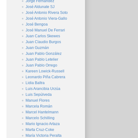
Jorge Fernández
José Aldunate SJ
José Antonio Rivera Soto
José Antonio Viera-Gallo
José Bengoa
José Manuel De Ferrari
Juan Carlos Skewes
Juan Claudio Burgos
Juan Guzmán
Juan Pablo González
Juan Pablo Letelier
Juan Pablo Orrego
Kareen Lowick-Russell
Leonardo Piña Cabrera
Lidia Baltra
Luis Arancibia Urzúa
Luis Sepúlveda
Manuel Flores
Marcela Román
Marcel Hantelmann
Marcelo Schilling
Mario Ignacio Artaza
Marta Cruz-Coke
María Victoria Peralta