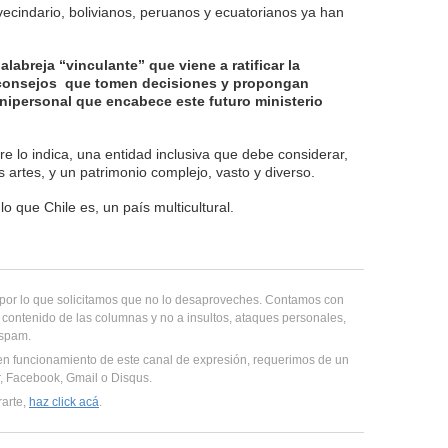
vecindario, bolivianos, peruanos y ecuatorianos ya han
alabreja “vinculante” que viene a ratificar la
 consejos que tomen decisiones y propongan
 unipersonal que encabece este futuro ministerio
e lo indica, una entidad inclusiva que debe considerar,
as artes, y un patrimonio complejo, vasto y diverso.
lo que Chile es, un país multicultural.
, por lo que solicitamos que no lo desaproveches. Contamos con
 contenido de las columnas y no a insultos, ataques personales,
 spam.
en funcionamiento de este canal de expresión, requerimos de un
er, Facebook, Gmail o Disqus.
rarte,
haz click acá
.