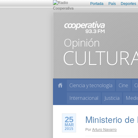
Portada
País
Deportes
Ciencia y tecnología
Cine
C
Internacional
Justicia
Medi
Ministerio de
25
MAR
2015
Por
Arturo Navarro