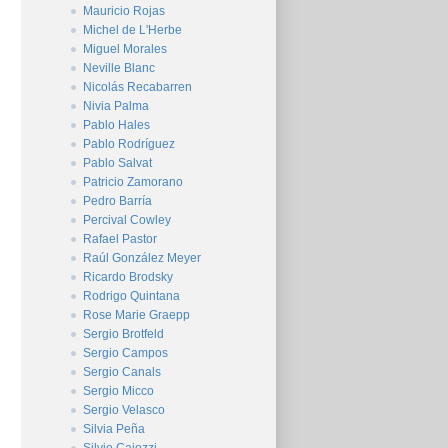
Mauricio Rojas
Michel de L'Herbe
Miguel Morales
Neville Blanc
Nicolás Recabarren
Nivia Palma
Pablo Hales
Pablo Rodríguez
Pablo Salvat
Patricio Zamorano
Pedro Barría
Percival Cowley
Rafael Pastor
Raúl González Meyer
Ricardo Brodsky
Rodrigo Quintana
Rose Marie Graepp
Sergio Brotfeld
Sergio Campos
Sergio Canals
Sergio Micco
Sergio Velasco
Silvia Peña