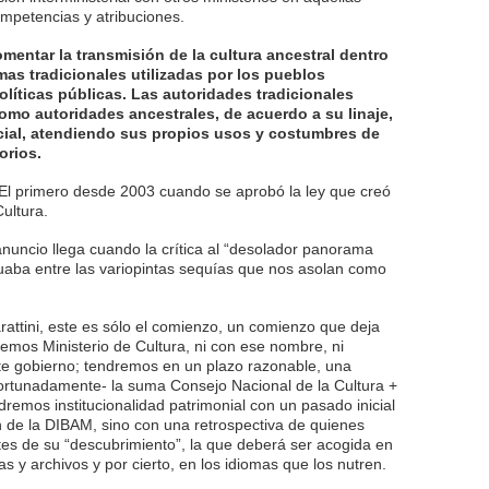
mpetencias y atribuciones.
omentar la transmisión de la cultura ancestral dentro
rmas tradicionales utilizadas por los pueblos
políticas públicas. Las autoridades tradicionales
mo autoridades ancestrales, de acuerdo a su linaje,
cial, atendiendo sus propios usos y costumbres de
orios.
 El primero desde 2003 cuando se aprobó la ley que creó
ultura.
nuncio llega cuando la crítica al “desolador panorama
situaba entre las variopintas sequías que nos asolan como
ttini, este es sólo el comienzo, un comienzo que deja
remos Ministerio de Cultura, ni con ese nombre, ni
e gobierno; tendremos en un plazo razonable, una
fortunadamente- la suma Consejo Nacional de la Cultura +
dremos institucionalidad patrimonial con un pasado inicial
 de la DIBAM, sino con una retrospectiva de quienes
ntes de su “descubrimiento”, la que deberá ser acogida en
s y archivos y por cierto, en los idiomas que los nutren.