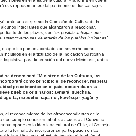
decisiones en el área de la cultura, y la forma en que el
á sus representantes del patrimonio en los consejos
luyó, ante una sorprendida Comisión de Cultura de la
algunos integrantes que alcanzaron a reaccionar,
pediente de los plazos, que “
es posible anticipar que
el anteproyecto sea de interés de los pueblos indígenas”.
do, es que los puntos acordados se asumirán como
n incluidos en el articulado de la Indicación Sustitutiva
n legislativa para la creación del nuevo Ministerio, antes
ad se denominará “Ministerio de las Culturas, las
incorporará como principio el de reconocer, respetar
alidad preexistentes en el país, sostenida en la
nueve pueblos originarios: aymará, quechua,
diaguita, mapuche, rapa nui, kawésqar, yagán y
, el reconocimiento de los afrodescendientes de la
ta que cumple condición tribal, de acuerdo al Convenio
tante aporte en la identidad cultural de Chile, el Consejo
ará la fórmula de incorporar su participación en las
 del futuro Ministerio. El Estado impulsará también el