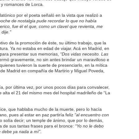
s y romances de Lorca.
atónico por el poeta señaló en la vista que realizó a
noche de nostalgia pude recordar lo que no había
rico, fue él el que, como un clavel que revienta, me
dije.”
ivo de la promoción de éste, su último trabajo, que la
tura. Ya no estaba en edad de viajar. Acá en Madrid, en
para presentar sus memorias,
“Dos vidas necesito. Las
ermó gravemente, no sin antes brindar un maravilloso e
 quienes tuvieron la suerte de presenciarlo, en la mítica
 de Madrid en compañía de Martirio y Miguel Poveda,
.
ía, por última vez, por unos pocos días para convalecer,
 alta el 21 del mismo mes del hospital madrileño de “La
dice, que hablaba mucho de la muerte, pero lo hacía
o, pues al estar en paz partiría feliz
“al encuentro con
o solía decir; un temple de ánimo, que por lo demás,
 de sus tantas frases para el bronce:
“Yo no le debo
me debe ya nada a mí”.