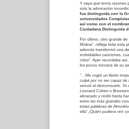
Y vaya que tenía razones pa
solo la admiración incondi
fue distinguida con la Gr
universidades Complutens
así como con el nombra
Ciudadana Distinguida d
Por último, otro grande de
Molina”, refleja toda esta
además transformó una de 
inolvidables canciones, cuan
rotos
”. Ayer recordaba así
los pocos minutos de su se
“…
Me cogió un llanto irr
culpé por no ser capaz de 
venció el desconsuelo. Yo
Leonard Cohen o Brassens.
abrazado y reído hasta ha
entre las más grandes cos
estas palabras de Almodóva
ella”.¡Quién pudiera reír c