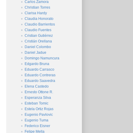
Carlos Zamora
Christian Torres
Clarisa Hardy
Claudia Honorato
Claudio Barrientos
Claudio Fuentes
Cristian Gutiérrez
Cristián Orellana
Daniel Colombo
Daniel Jadue
Domingo Namuncura
Edgardo Bruna
Eduardo Carrasco
Eduardo Contreras
Eduardo Saavedra
Elena Castedo
Ernesto Ottone R.
Esperanza Silva
Esteban Tomic
Estela Ortiz Rojas
Eugenio Pavlovic
Eugenio Tuma
Federico Eisner
Felipe Mella