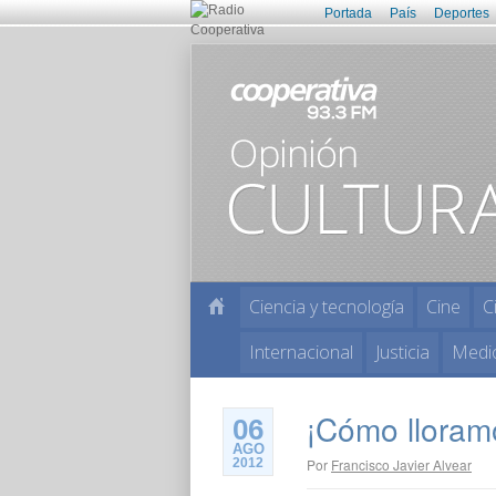
Portada
País
Deportes
Ciencia y tecnología
Cine
C
Internacional
Justicia
Medi
¡Cómo lloram
06
AGO
2012
Por
Francisco Javier Alvear