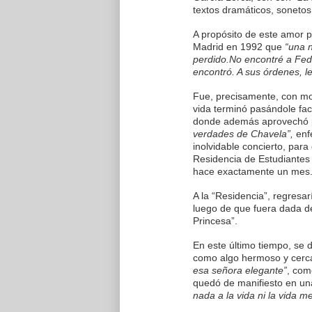
textos dramáticos, soneto
A propósito de este amor pl
Madrid en 1992 que
“una 
perdido.No encontré a Fede
encontró. A sus órdenes, le 
Fue, precisamente, con mot
vida terminó pasándole fac
donde además aprovechó 
verdades de Chavela”,
enf
inolvidable concierto, para
Residencia de Estudiantes
hace exactamente un mes
A la “Residencia”, regresar
luego de que fuera dada de
Princesa”.
En este último tiempo, se 
como algo hermoso y cercan
esa señora elegante”
, com
quedó de manifiesto en una
nada a la vida ni la vida 