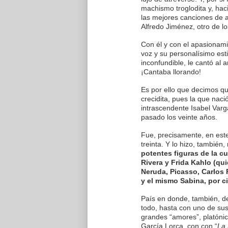
machismo troglodita y, ha
las mejores canciones de 
Alfredo Jiménez, otro de l
Con él y con el apasionami
voz y su personalísimo esti
inconfundible, le cantó al
¡Cantaba llorando!
Es por ello que decimos q
crecidita, pues la que nac
intrascendente Isabel Varg
pasado los veinte años.
Fue, precisamente, en est
treinta. Y lo hizo, también,
potentes figuras de la cu
Rivera y Frida Kahlo (qu
Neruda, Picasso, Carlos 
y el mismo Sabina, por c
País en donde, también, d
todo, hasta con uno de sus 
grandes “amores”, platónic
García Lorca, con con “
La