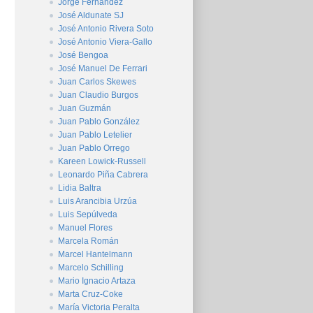
Jorge Fernández
José Aldunate SJ
José Antonio Rivera Soto
José Antonio Viera-Gallo
José Bengoa
José Manuel De Ferrari
Juan Carlos Skewes
Juan Claudio Burgos
Juan Guzmán
Juan Pablo González
Juan Pablo Letelier
Juan Pablo Orrego
Kareen Lowick-Russell
Leonardo Piña Cabrera
Lidia Baltra
Luis Arancibia Urzúa
Luis Sepúlveda
Manuel Flores
Marcela Román
Marcel Hantelmann
Marcelo Schilling
Mario Ignacio Artaza
Marta Cruz-Coke
María Victoria Peralta