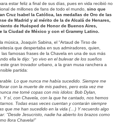
ra estar feliz a final de sus días, pues en vida recibió no
cional de millones de fans de todo el mundo,
sino que
an Cruz Isabel la Católica, las medallas de Oro de las
e de Madrid y al mérito de la de Alcalá de Henares,
miento de Huésped de Honor de Buenos Aires,
e la Ciudad de México y con el Grammy Latino.
 la música, Joaquín Sabina, el “Artaud de Tirso de
 pleitesía que despertaba en sus admiradores, quien,
las famosas frases de la Chavela en una de sus más
do ella le dijo:
“yo vivo en el bulevar de los sueños
, este gran trovador urbano, a la gran musa ranchera a
nsible partida:
eparable. Lo que nunca me había sucedido. Siempre me
llorar con la muerte de mis padres, pero esta vez me
 nunca me tomé copas con mis ídolos: Bob Dylan,
 Y sí, con Chavela, con la que he cantado, nos hemos
rtarnos. Todas esas veces cuentan y contarán siempre
as que me han sucedido en la vida (…) Y recuerdo algo
r: “Desde Jesucristo, nadie ha abierto los brazos como
omo llora Chavela!”