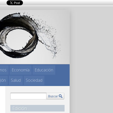
nos
Economía
Educación
gión
Salud
Sociedad
Edición