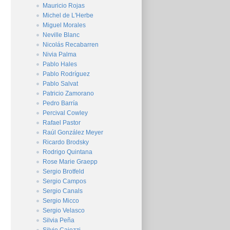
Mauricio Rojas
Michel de L'Herbe
Miguel Morales
Neville Blanc
Nicolás Recabarren
Nivia Palma
Pablo Hales
Pablo Rodríguez
Pablo Salvat
Patricio Zamorano
Pedro Barría
Percival Cowley
Rafael Pastor
Raúl González Meyer
Ricardo Brodsky
Rodrigo Quintana
Rose Marie Graepp
Sergio Brotfeld
Sergio Campos
Sergio Canals
Sergio Micco
Sergio Velasco
Silvia Peña