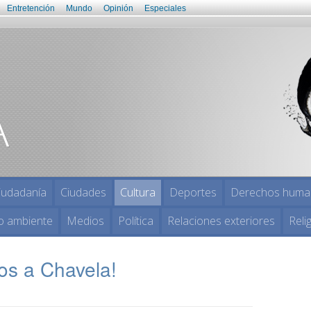
Entretención
Mundo
Opinión
Especiales
iudadanía
Ciudades
Cultura
Deportes
Derechos huma
o ambiente
Medios
Política
Relaciones exteriores
Reli
os a Chavela!