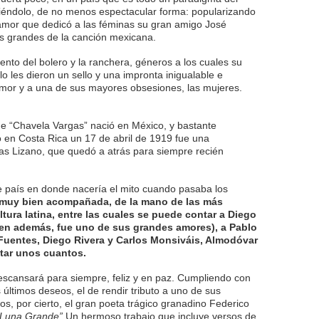
ciéndolo, de no menos espectacular forma: popularizando
amor que dedicó a las féminas su gran amigo José
os grandes de la canción mexicana.
ento del bolero y la ranchera, géneros a los cuales su
lo les dieron un sello y una impronta inigualable e
 amor y a una de sus mayores obsesiones, las mujeres.
ue “Chavela Vargas” nació en México, y bastante
ió en Costa Rica un 17 de abril de 1919 fue una
as Lizano, que quedó a atrás para siempre recién
e país en donde nacería el mito cuando pasaba los
muy bien acompañada, de la mano de las más
ltura latina, entre las cuales se puede contar a Diego
ien además, fue uno de sus grandes amores), a Pablo
Fuentes, Diego Rivera y Carlos Monsiváis, Almodóvar
itar unos cuantos.
escansará para siempre, feliz y en paz. Cumpliendo con
últimos deseos, el de rendir tributo a uno de sus
os, por cierto, el gran poeta trágico granadino Federico
 Luna Grande”
.Un hermoso trabajo que incluye versos de