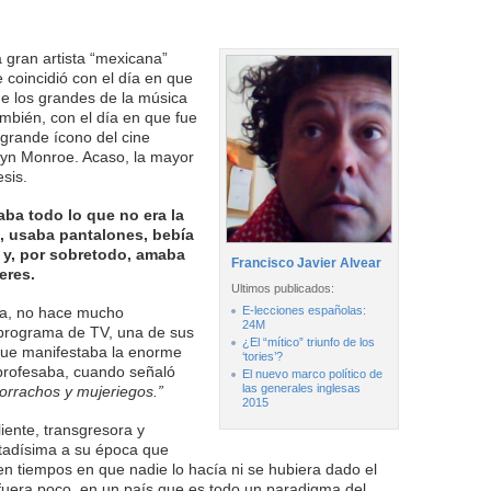
a gran artista “mexicana”
coincidió con el día en que
de los grandes de la música
ambién, con el día en que fue
grande ícono del cine
lyn Monroe. Acaso, la mayor
sis.
ba todo lo que no era la
n, usaba pantalones, bebía
y, por sobretodo, amaba
Francisco Javier Alvear
eres.
Ultimos publicados:
na, no hace mucho
E-lecciones españolas:
24M
programa de TV, una de sus
¿El “mítico” triunfo de los
 que manifestaba la enorme
‘tories’?
 profesaba, cuando señaló
El nuevo marco político de
las generales inglesas
orrachos y mujeriegos.”
2015
iente, transgresora y
tadísima a su época que
 en tiempos en que nadie lo hacía ni se hubiera dado el
i fuera poco, en un país que es todo un paradigma del