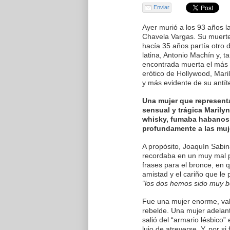
Enviar
Ayer murió a los 93 años l
Chavela Vargas. Su muerte 
hacía 35 años partía otro 
latina, Antonio Machín y, t
encontrada muerta el más 
erótico de Hollywood, Mari
y más evidente de su antíte
Una mujer que representa
sensual y trágica Marily
whisky, fumaba habanos 
profundamente a las muj
A propósito, Joaquín Sabi
recordaba en un muy mal 
frases para el bronce, en
amistad y el cariño que le
“los dos hemos sido muy b
Fue una mujer enorme, val
rebelde. Una mujer adelan
salió del “armario lésbico”
lujo de atreverse. Y, por s