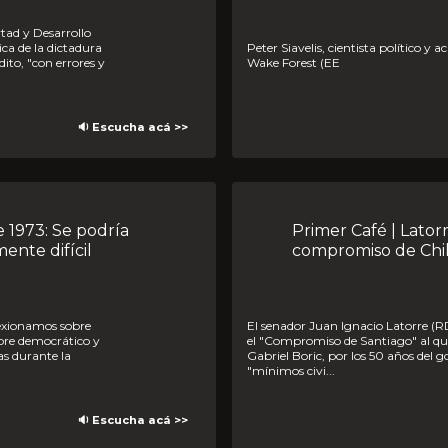
ca de la dictadura
Peter Siavelis, cientista político y académico de la Universidad de
ito, "con errores y
Wake Forest (EE
🔉 Escucha acá >>
Primer Café | Latorre (RD): Yo firmaría el
ente difícil
compromiso de Chi
El senador Juan Ignacio Latorre (RD) relevó en El Primer Café que
ebre democrático y
el "Compromiso de Santiago" al qu
as durante la
Gabriel Boric, por los 50 años del g
"mínimos civi...
🔉 Escucha acá >>