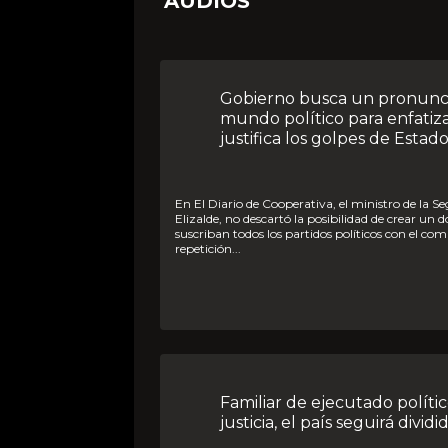
AUDIOS
Gobierno busca un pronunciamiento del
mundo político para enfatiz
justifica los golpes de Estad
En El Diario de Cooperativa, el ministro de la Segpres, Álvaro
Elizalde, no descartó la posibilidad de crear u
suscriban todos los partidos políticos con el c
repetición...
Familiar de ejecutado político: Sin verdad y
justicia, el país seguirá dividi