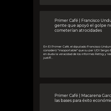
Primer Café | Francisco Undurraga: Mucha
gente que apoyó el golpe n
cometerían atrocidades
En El Primer Café, el diputado Francisco Undurraga (Evópoli)
consideró "insoportable" que su par UDI Sergio 
en duda la veracidad de los informes Rettig y Va
justifi...
Primer Café | Macarena García: Dictadura sentó
las bases para éxito económi