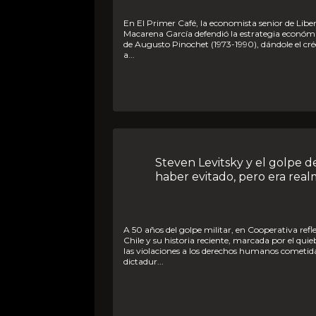
En El Primer Café, la economista senior de Libertad y Desarrollo
Macarena García defendió la estrategia económi
de Augusto Pinochet (1973-1990), dándole el créd
a...
Steven Levitsky y el golpe de 1973: Se podría
haber evitado, pero era realm
A 50 años del golpe militar, en Cooperativa reflexionamos sobre
Chile y su historia reciente, marcada por el qui
las violaciones a los derechos humanos cometid
dictadur...