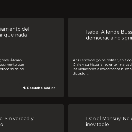
Isabel Allende Bussi: El compromiso por la
ar que nada
democracia no signi
o
A 50 años del golpe militar, en Cooperativa reflexionamos sobre
n documento que
Chile y su historia reciente, marca
ompromiso de no
las violaciones a los derechos hum
dictadur...
🔉 Escucha acá >>
Daniel Mansuy: No creo que el golpe haya sido
do
inevitable