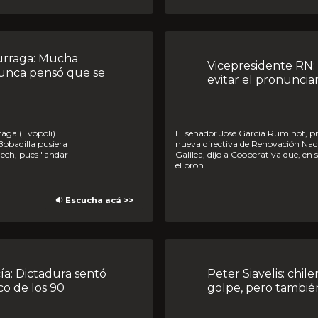
Vicepresidente RN: "Yo creo que era posible
unca pensó que se
evitar el pronuncia
El senador José García Ruminot, primer vicepresidente de la
Bobadilla pusiera
nueva directiva de Renovación Nac
lech, pues "andar
Galilea, dijo a Cooperativa que, en s
el pron...
🔉 Escucha acá >>
Peter Siavelis: chilenos discrepan sobre el
co de los 90
golpe, pero tambié