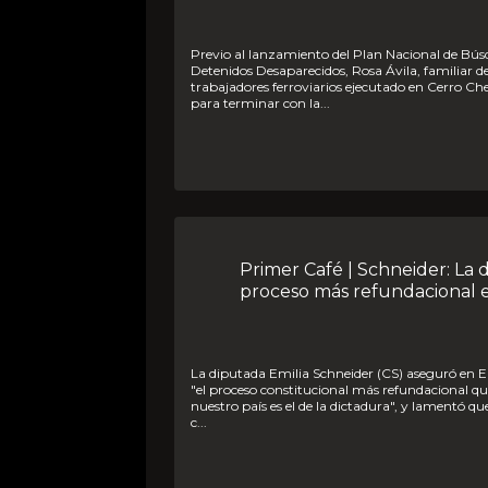
Previo al lanzamiento del Plan Nacional de Búsqueda de
Detenidos Desaparecidos, Rosa Ávila, familiar de
trabajadores ferroviarios ejecutado en Cerro C
para terminar con la...
Primer Café | Schneider: La dictadura fue el
proceso más refundacional e
La diputada Emilia Schneider (CS) aseguró en El Primer Café que
"el proceso constitucional más refundacional q
nuestro país es el de la dictadura", y lamentó qu
c...