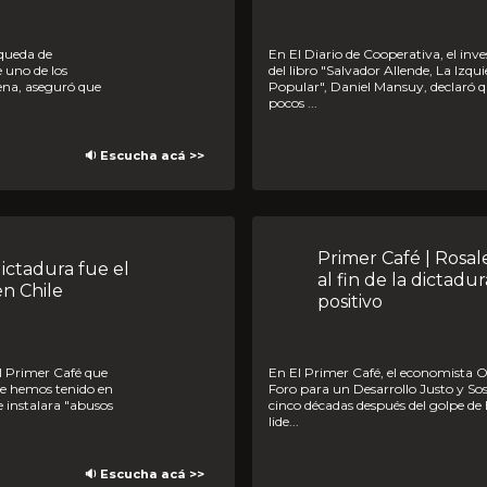
En El Diario de Cooperativa, el investigador, académico y escritor
 uno de los
del libro "Salvador Allende, La Izqu
hena, aseguró que
Popular", Daniel Mansuy, declaró q
pocos ...
🔉 Escucha acá >>
Primer Café | Rosales: 45% vivía en la pobreza
al fin de la dictadu
n Chile
positivo
En El Primer Café, el economista Osvaldo Rosales, integrante del
ue hemos tenido en
Foro para un Desarrollo Justo y Sos
e instalara "abusos
cinco décadas después del golpe de 
lide...
🔉 Escucha acá >>